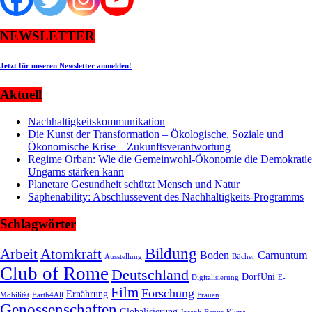
NEWSLETTER
Jetzt für unseren Newsletter anmelden!
Aktuell
Nachhaltigkeitskommunikation
Die Kunst der Transformation – Ökologische, Soziale und
Ökonomische Krise – Zukunftsverantwortung
Regime Orban: Wie die Gemeinwohl-Ökonomie die Demokratie
Ungarns stärken kann
Planetare Gesundheit schützt Mensch und Natur
Saphenability: Abschlussevent des Nachhaltigkeits-Programms
Schlagwörter
Bildung
Arbeit
Atomkraft
Boden
Carnuntum
Ausstellung
Bücher
Club of Rome
Deutschland
DorfUni
Digitalisierung
E-
Film
Forschung
Ernährung
Mobilität
Earth4All
Frauen
Genossenschaften
Globalisierung