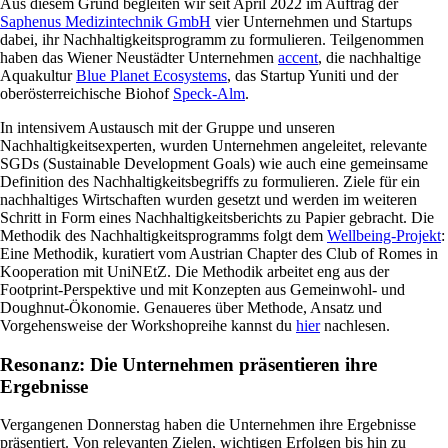
Aus diesem Grund begleiten wir seit April 2022 im Auftrag der
Saphenus Medizintechnik GmbH
vier Unternehmen und Startups
dabei, ihr Nachhaltigkeitsprogramm zu formulieren. Teilgenommen
haben das Wiener Neustädter Unternehmen
accent
, die nachhaltige
Aquakultur
Blue Planet Ecosystems
, das Startup Yuniti und der
oberösterreichische Biohof
Speck-Alm
.
In intensivem Austausch mit der Gruppe und unseren
Nachhaltigkeitsexperten, wurden Unternehmen angeleitet, relevante
SGDs (Sustainable Development Goals) wie auch eine gemeinsame
Definition des Nachhaltigkeitsbegriffs zu formulieren. Ziele für ein
nachhaltiges Wirtschaften wurden gesetzt und werden im weiteren
Schritt in Form eines Nachhaltigkeitsberichts zu Papier gebracht. Die
Methodik des Nachhaltigkeitsprogramms folgt dem
Wellbeing-Projekt
:
Eine Methodik, kuratiert vom Austrian Chapter des Club of Romes in
Kooperation mit UniNEtZ. Die Methodik arbeitet eng aus der
Footprint-Perspektive und mit Konzepten aus Gemeinwohl- und
Doughnut-Ökonomie. Genaueres über Methode, Ansatz und
Vorgehensweise der Workshopreihe kannst du
hier
nachlesen.
Resonanz: Die Unternehmen präsentieren ihre
Ergebnisse
Vergangenen Donnerstag haben die Unternehmen ihre Ergebnisse
präsentiert. Von relevanten Zielen, wichtigen Erfolgen bis hin zu