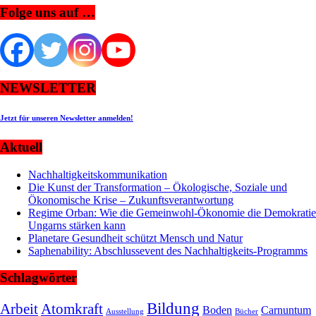
Folge uns auf …
NEWSLETTER
Jetzt für unseren Newsletter anmelden!
Aktuell
Nachhaltigkeitskommunikation
Die Kunst der Transformation – Ökologische, Soziale und
Ökonomische Krise – Zukunftsverantwortung
Regime Orban: Wie die Gemeinwohl-Ökonomie die Demokratie
Ungarns stärken kann
Planetare Gesundheit schützt Mensch und Natur
Saphenability: Abschlussevent des Nachhaltigkeits-Programms
Schlagwörter
Bildung
Arbeit
Atomkraft
Boden
Carnuntum
Ausstellung
Bücher