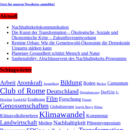
Jetzt für unseren Newsletter anmelden!
Aktuell
Nachhaltigkeitskommunikation
Die Kunst der Transformation – Ökologische, Soziale und
Ökonomische Krise – Zukunftsverantwortung
Regime Orban: Wie die Gemeinwohl-Ökonomie die Demokratie
Ungarns stärken kann
Planetare Gesundheit schützt Mensch und Natur
Saphenability: Abschlussevent des Nachhaltigkeits-Programms
Schlagwörter
Bildung
Arbeit
Atomkraft
Boden
Carnuntum
Ausstellung
Bücher
Club of Rome
Deutschland
DorfUni
Digitalisierung
E-
Film
Forschung
Ernährung
Mobilität
Earth4All
Frauen
Genossenschaften
Globalisierung
Joseph Beuys
Klima
Klimawandel
Klimavolksbegehren
Kommentar
Landwirtschaft
Nachhaltigkeit
Medien
Pfingstsymposium
Transformation