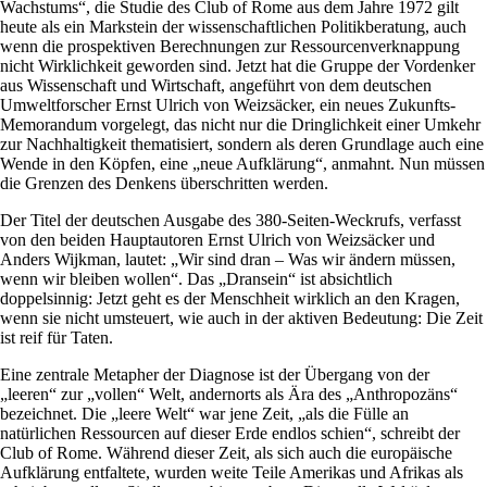
Wachstums“, die Studie des Club of Rome aus dem Jahre 1972 gilt
heute als ein Markstein der wissenschaftlichen Politikberatung, auch
wenn die prospektiven Berechnungen zur Ressourcenverknappung
nicht Wirklichkeit geworden sind. Jetzt hat die Gruppe der Vordenker
aus Wissenschaft und Wirtschaft, angeführt von dem deutschen
Umweltforscher Ernst Ulrich von Weizsäcker, ein neues Zukunfts-
Memorandum vorgelegt, das nicht nur die Dringlichkeit einer Umkehr
zur Nachhaltigkeit thematisiert, sondern als deren Grundlage auch eine
Wende in den Köpfen, eine „neue Aufklärung“, anmahnt. Nun müssen
die Grenzen des Denkens überschritten werden.
Der Titel der deutschen Ausgabe des 380-Seiten-Weckrufs, verfasst
von den beiden Hauptautoren Ernst Ulrich von Weizsäcker und
Anders Wijkman, lautet: „Wir sind dran – Was wir ändern müssen,
wenn wir bleiben wollen“. Das „Dransein“ ist absichtlich
doppelsinnig: Jetzt geht es der Menschheit wirklich an den Kragen,
wenn sie nicht umsteuert, wie auch in der aktiven Bedeutung: Die Zeit
ist reif für Taten.
Eine zentrale Metapher der Diagnose ist der Übergang von der
„leeren“ zur „vollen“ Welt, andernorts als Ära des „Anthropozäns“
bezeichnet. Die „leere Welt“ war jene Zeit, „als die Fülle an
natürlichen Ressourcen auf dieser Erde endlos schien“, schreibt der
Club of Rome. Während dieser Zeit, als sich auch die europäische
Aufklärung entfaltete, wurden weite Teile Amerikas und Afrikas als