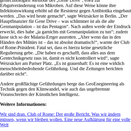
gentechnologien Methode des „Gene Drive“, etwa zur
Erbgutveränderung von Mikroben. Auf diese Weise könne ihre
Infektionswirkung erhöht ud die Resistenz gegen Antibiotika eingebaut
werden. „Das wird heute gemacht“, sagte Weizsäcker in Berlin. „Der
Hauptfinanzier für Gene Drive – was schlimmer ist als die alte
Genmanipulation – ist das Pentagon“. Nach außen werde der Eindruck
erweckt, dies habe „ja garnichts mit Genmanipulation zu tun“; zudem
lasse sich so der Malaria-Errger ausrotten. „Aber wenn das in den
Händen des Militärs ist – das ist absolut dramatisch!“, warnte der Club
of Rome-Präsident. Fatal sei, dass es hierzu keine gesetzliche
Regulierung gebe. „Die haben es geschafft, dass alles aus dem
Gentechnikgesetz raus ist, damit es nicht kontrolliert wird“, sagte
Weizsäcker am Pariser Platz. „Es ist grauenhaft: Es ist eine wirklich
menschheitsbedrohende Gefährdung. Und die Zeitungen berichten
darüber nicht“.
Andere großflächige Gefährdungen berge das GeoEnegineering als
Technik gegen den Klimwandel, wie auch das ungebremste
Voranschreiten der Künstlichen Intelligenz.
Weitere Informationen:
Wir sind dran. Club of Rome: Der große Bericht. Was wir ändern
müssen, wenn wir bleiben wollen. Eine neue Aufklärung für eine volle
Welt