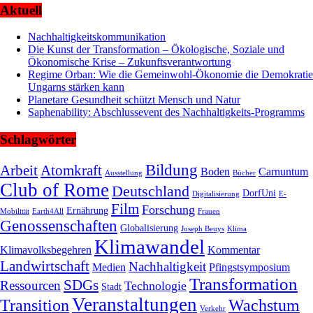
Aktuell
Nachhaltigkeitskommunikation
Die Kunst der Transformation – Ökologische, Soziale und
Ökonomische Krise – Zukunftsverantwortung
Regime Orban: Wie die Gemeinwohl-Ökonomie die Demokratie
Ungarns stärken kann
Planetare Gesundheit schützt Mensch und Natur
Saphenability: Abschlussevent des Nachhaltigkeits-Programms
Schlagwörter
Bildung
Arbeit
Atomkraft
Boden
Carnuntum
Ausstellung
Bücher
Club of Rome
Deutschland
DorfUni
Digitalisierung
E-
Film
Forschung
Ernährung
Mobilität
Earth4All
Frauen
Genossenschaften
Globalisierung
Joseph Beuys
Klima
Klimawandel
Klimavolksbegehren
Kommentar
Landwirtschaft
Nachhaltigkeit
Medien
Pfingstsymposium
Transformation
SDGs
Ressourcen
Technologie
Stadt
Veranstaltungen
Transition
Wachstum
Verkehr