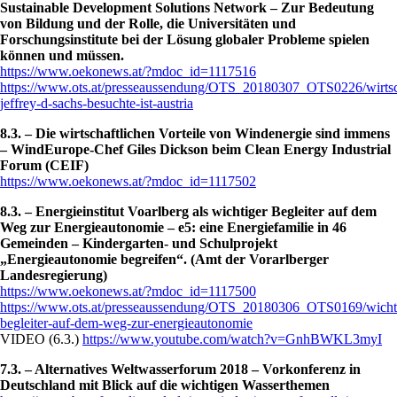
Sustainable Development Solutions Network – Zur Bedeutung
von Bildung und der Rolle, die Universitäten und
Forschungsinstitute bei der Lösung globaler Probleme spielen
können und müssen.
https://www.oekonews.at/?mdoc_id=1117516
https://www.ots.at/presseaussendung/OTS_20180307_OTS0226/wirtsch
jeffrey-d-sachs-besuchte-ist-austria
8.3. – Die wirtschaftlichen Vorteile von Windenergie sind immens
– WindEurope-Chef Giles Dickson beim Clean Energy Industrial
Forum (CEIF)
https://www.oekonews.at/?mdoc_id=1117502
8.3. – Energieinstitut Voarlberg als wichtiger Begleiter auf dem
Weg zur Energieautonomie – e5: eine Energiefamilie in 46
Gemeinden – Kindergarten- und Schulprojekt
„Energieautonomie begreifen“. (Amt der Vorarlberger
Landesregierung)
https://www.oekonews.at/?mdoc_id=1117500
https://www.ots.at/presseaussendung/OTS_20180306_OTS0169/wicht
begleiter-auf-dem-weg-zur-energieautonomie
VIDEO (6.3.)
https://www.youtube.com/watch?v=GnhBWKL3myI
7.3. – Alternatives Weltwasserforum 2018 – Vorkonferenz in
Deutschland mit Blick auf die wichtigen Wasserthemen