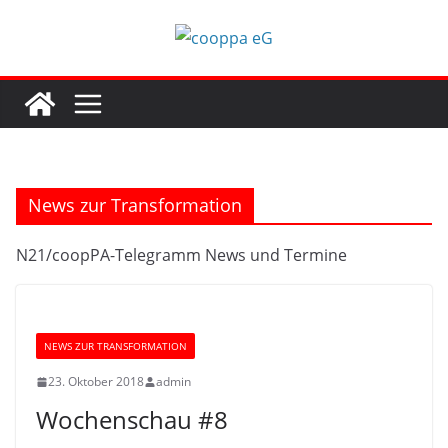
Zum
Inhalt
springen
News zur Transformation
N21/coopPA-Telegramm News und Termine
NEWS ZUR TRANSFORMATION
23. Oktober 2018
admin
Wochenschau #8