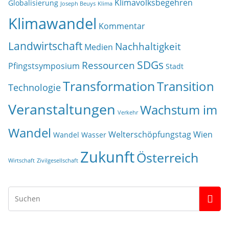
Klimavolksbegehren
Globalisierung
Joseph Beuys
Klima
Klimawandel
Kommentar
Landwirtschaft
Nachhaltigkeit
Medien
SDGs
Ressourcen
Pfingstsymposium
Stadt
Transformation
Transition
Technologie
Veranstaltungen
Wachstum im
Verkehr
Wandel
Welterschöpfungstag
Wien
Wandel
Wasser
Zukunft
Österreich
Wirtschaft
Zivilgesellschaft