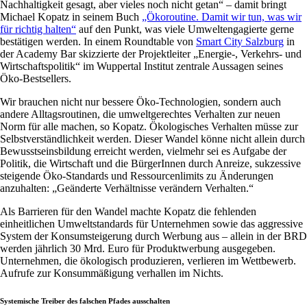
Nachhaltigkeit gesagt, aber vieles noch nicht getan“ – damit bringt
Michael Kopatz in seinem Buch
„Ökoroutine. Damit wir tun, was wir
für richtig halten“
auf den Punkt, was viele Umweltengagierte gerne
bestätigen werden. In einem Roundtable von
Smart City Salzburg
in
der Academy Bar skizzierte der Projektleiter „Energie-, Verkehrs- und
Wirtschaftspolitik“ im Wuppertal Institut zentrale Aussagen seines
Öko-Bestsellers.
Wir brauchen nicht nur bessere Öko-Technologien, sondern auch
andere Alltagsroutinen, die umweltgerechtes Verhalten zur neuen
Norm für alle machen, so Kopatz. Ökologisches Verhalten müsse zur
Selbstverständlichkeit werden. Dieser Wandel könne nicht allein durch
Bewusstseinsbildung erreicht werden, vielmehr sei es Aufgabe der
Politik, die Wirtschaft und die BürgerInnen durch Anreize, sukzessive
steigende Öko-Standards und Ressourcenlimits zu Änderungen
anzuhalten: „Geänderte Verhältnisse verändern Verhalten.“
Als Barrieren für den Wandel machte Kopatz die fehlenden
einheitlichen Umweltstandards für Unternehmen sowie das aggressive
System der Konsumsteigerung durch Werbung aus – allein in der BRD
werden jährlich 30 Mrd. Euro für Produktwerbung ausgegeben.
Unternehmen, die ökologisch produzieren, verlieren im Wettbewerb.
Aufrufe zur Konsummäßigung verhallen im Nichts.
Systemische Treiber des falschen Pfades ausschalten