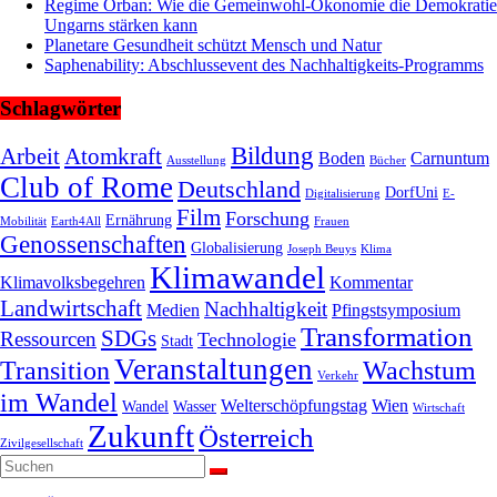
Regime Orban: Wie die Gemeinwohl-Ökonomie die Demokratie
Ungarns stärken kann
Planetare Gesundheit schützt Mensch und Natur
Saphenability: Abschlussevent des Nachhaltigkeits-Programms
Schlagwörter
Bildung
Arbeit
Atomkraft
Boden
Carnuntum
Ausstellung
Bücher
Club of Rome
Deutschland
DorfUni
Digitalisierung
E-
Film
Forschung
Ernährung
Mobilität
Earth4All
Frauen
Genossenschaften
Globalisierung
Joseph Beuys
Klima
Klimawandel
Klimavolksbegehren
Kommentar
Landwirtschaft
Nachhaltigkeit
Medien
Pfingstsymposium
Transformation
SDGs
Ressourcen
Technologie
Stadt
Veranstaltungen
Transition
Wachstum
Verkehr
im Wandel
Welterschöpfungstag
Wien
Wandel
Wasser
Wirtschaft
Zukunft
Österreich
Zivilgesellschaft