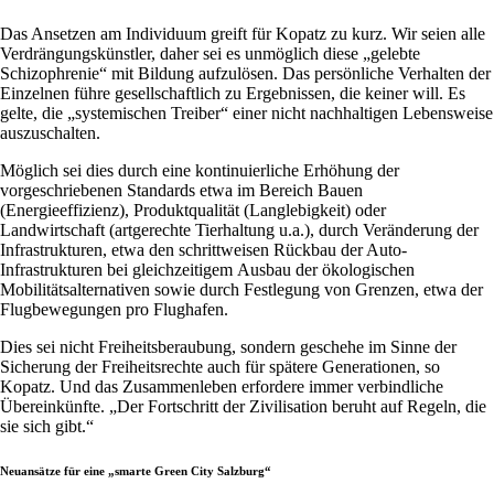
Das Ansetzen am Individuum greift für Kopatz zu kurz. Wir seien alle
Verdrängungskünstler, daher sei es unmöglich diese „gelebte
Schizophrenie“ mit Bildung aufzulösen. Das persönliche Verhalten der
Einzelnen führe gesellschaftlich zu Ergebnissen, die keiner will. Es
gelte, die „systemischen Treiber“ einer nicht nachhaltigen Lebensweise
auszuschalten.
Möglich sei dies durch eine kontinuierliche Erhöhung der
vorgeschriebenen Standards etwa im Bereich Bauen
(Energieeffizienz), Produktqualität (Langlebigkeit) oder
Landwirtschaft (artgerechte Tierhaltung u.a.), durch Veränderung der
Infrastrukturen, etwa den schrittweisen Rückbau der Auto-
Infrastrukturen bei gleichzeitigem Ausbau der ökologischen
Mobilitätsalternativen sowie durch Festlegung von Grenzen, etwa der
Flugbewegungen pro Flughafen.
Dies sei nicht Freiheitsberaubung, sondern geschehe im Sinne der
Sicherung der Freiheitsrechte auch für spätere Generationen, so
Kopatz. Und das Zusammenleben erfordere immer verbindliche
Übereinkünfte. „Der Fortschritt der Zivilisation beruht auf Regeln, die
sie sich gibt.“
Neuansätze für eine „smarte Green City Salzburg“