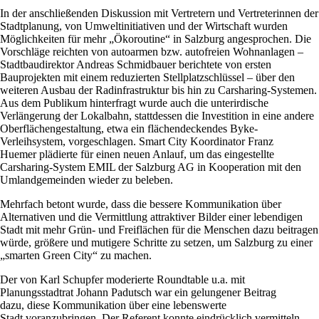
In der anschließenden Diskussion mit Vertretern und Vertreterinnen der
Stadtplanung, von Umweltinitiativen und der Wirtschaft wurden
Möglichkeiten für mehr „Ökoroutine“ in Salzburg angesprochen. Die
Vorschläge reichten von autoarmen bzw. autofreien Wohnanlagen –
Stadtbaudirektor Andreas Schmidbauer berichtete von ersten
Bauprojekten mit einem reduzierten Stellplatzschlüssel – über den
weiteren Ausbau der Radinfrastruktur bis hin zu Carsharing-Systemen.
Aus dem Publikum hinterfragt wurde auch die unterirdische
Verlängerung der Lokalbahn, stattdessen die Investition in eine andere
Oberflächengestaltung, etwa ein flächendeckendes Byke-
Verleihsystem, vorgeschlagen. Smart City Koordinator Franz
Huemer plädierte für einen neuen Anlauf, um das eingestellte
Carsharing-System EMIL der Salzburg AG in Kooperation mit den
Umlandgemeinden wieder zu beleben.
Mehrfach betont wurde, dass die bessere Kommunikation über
Alternativen und die Vermittlung attraktiver Bilder einer lebendigen
Stadt mit mehr Grün- und Freiflächen für die Menschen dazu beitragen
würde, größere und mutigere Schritte zu setzen, um Salzburg zu einer
„smarten Green City“ zu machen.
Der von Karl Schupfer moderierte Roundtable u.a. mit
Planungsstadtrat Johann Padutsch war ein gelungener Beitrag
dazu, diese Kommunikation über eine lebenswerte
Stadt voranzubringen. Der Referent konnte eindrücklich vermitteln,