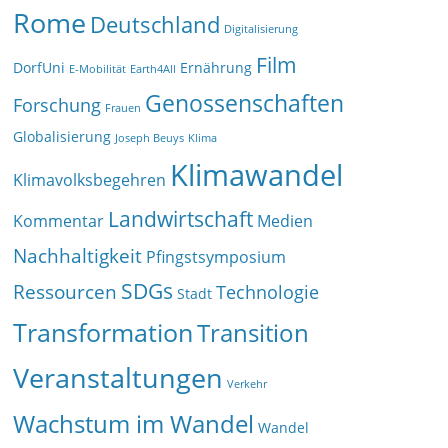
Rome
Deutschland
Digitalisierung
Film
DorfUni
Ernährung
E-Mobilität
Earth4All
Genossenschaften
Forschung
Frauen
Globalisierung
Joseph Beuys
Klima
Klimawandel
Klimavolksbegehren
Landwirtschaft
Kommentar
Medien
Nachhaltigkeit
Pfingstsymposium
SDGs
Ressourcen
Technologie
Stadt
Transformation
Transition
Veranstaltungen
Verkehr
Wachstum im Wandel
Wandel