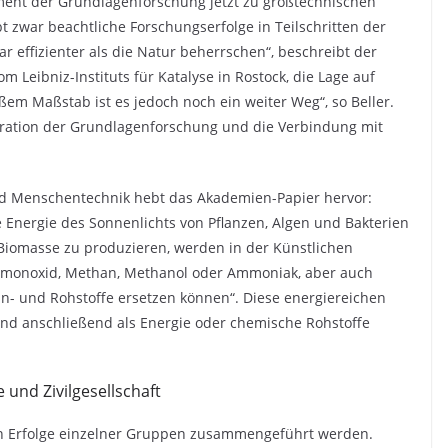
ament der Grundlagenforschung jetzt zu großtechnischen
 zwar beachtliche Forschungserfolge in Teilschritten der
ar effizienter als die Natur beherrschen“, beschreibt der
m Leibniz-Instituts für Katalyse in Rostock, die Lage auf
oßem Maßstab ist es jedoch noch ein weiter Weg“, so Beller.
egration der Grundlagenforschung und die Verbindung mit
nd Menschentechnik hebt das Akademien-Papier hervor:
 Energie des Sonnenlichts von Pflanzen, Algen und Bakterien
Biomasse zu produzieren, werden in der Künstlichen
enmonoxid, Methan, Methanol oder Ammoniak, aber auch
nn- und Rohstoffe ersetzen können“. Diese energiereichen
 und anschließend als Energie oder chemische Rohstoffe
 und Zivilgesellschaft
rten Erfolge einzelner Gruppen zusammengeführt werden.