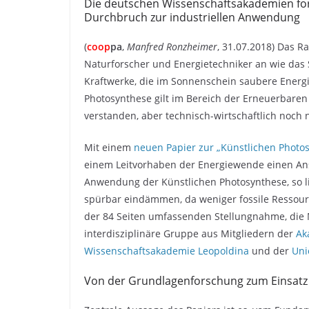
Die deutschen Wissenschaftsakademien for
Durchbruch zur industriellen Anwendung
(
coop
pa
,
Manfred Ronzheimer
, 31.07.2018) Das 
Naturforscher und Energietechniker an wie da
Kraftwerke, die im Sonnenschein saubere Energie
Photosynthese gilt im Bereich der Erneuerbaren 
verstanden, aber technisch-wirtschaftlich noch
Mit einem
neuen Papier zur „Künstlichen Photo
einem Leitvorhaben der Energiewende einen Ans
Anwendung der Künstlichen Photosynthese, so 
spürbar eindämmen, da weniger fossile Ressour
der 84 Seiten umfassenden Stellungnahme, die Mit
interdisziplinäre Gruppe aus Mitgliedern der
Ak
Wissenschaftsakademie Leopoldina
und der
Uni
Von der Grundlagenforschung zum Einsatz