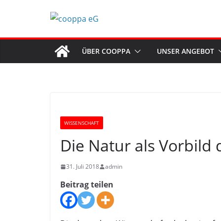
Zum
Inhalt
springen
ÜBER COOPPA
UNSER ANGEBOT
WISSENSCHAFT
Die Natur als Vorbild
31. Juli 2018
admin
Beitrag teilen