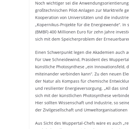
Noch wichtiger sei die Anwendungsorientierung:
großtechnischen Pilot-Anlagen zur Marktreife geb
Kooperation von Universitäten und die industrie
„Kopernikus-Projekte für die Energiewende“. In
(BMBF) 400 Millionen Euro für zehn Jahre investi
sich mit dem Speicherproblem der Erneuerbare
Einen Schwerpunkt legen die Akademien auch auf
Für Uwe Schneidewind, Präsident des Wuppertal-I
künstliche Photosynthese „ein Innovationsfeld, 
miteinander verbinden kann“. Zu den neuen Ele
der Natur als Kompass für chemische Entwicklun
und resilienter Energieversorgung. „All das si
sich mit der künstlichen Photosynthese verbinde
Hier sollten Wissenschaft und Industrie, so sein
der Zivilgesellschaft und Umweltorganisationen
Aus Sicht des Wuppertal-Chefs wäre es auch „rei