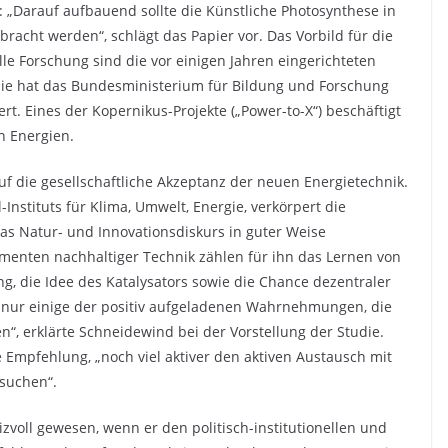
 „Darauf aufbauend sollte die Künstliche Photosynthese in
racht werden“, schlägt das Papier vor. Das Vorbild für die
lle Forschung sind die vor einigen Jahren eingerichteten
 sie hat das Bundesministerium für Bildung und Forschung
ert. Eines der Kopernikus-Projekte („Power-to-X“) beschäftigt
n Energien.
 die gesellschaftliche Akzeptanz der neuen Energietechnik.
nstituts für Klima, Umwelt, Energie, verkörpert die
das Natur- und Innovationsdiskurs in guter Weise
menten nachhaltiger Technik zählen für ihn das Lernen von
g, die Idee des Katalysators sowie die Chance dezentraler
nd nur einige der positiv aufgeladenen Wahrnehmungen, die
n“, erklärte Schneidewind bei der Vorstellung der Studie.
e Empfehlung, „noch viel aktiver den aktiven Austausch mit
 suchen“.
zvoll gewesen, wenn er den politisch-institutionellen und