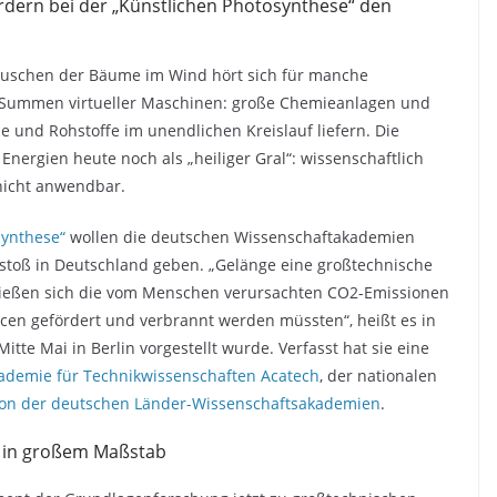
dern bei der „Künstlichen Photosynthese“ den
Rauschen der Bäume im Wind hört sich für manche
s Summen virtueller Maschinen: große Chemieanlagen und
 und Rohstoffe im unendlichen Kreislauf liefern. Die
Energien heute noch als „heiliger Gral“: wissenschaftlich
 nicht anwendbar.
synthese“
wollen die deutschen Wissenschaftakademien
toß in Deutschland geben. „Gelänge eine großtechnische
ließen sich die vom Menschen verursachten CO2-Emissionen
cen gefördert und verbrannt werden müssten“, heißt es in
te Mai in Berlin vorgestellt wurde. Verfasst hat sie eine
ademie für Technikwissenschaften Acatech
, der nationalen
on der deutschen Länder-Wissenschaftsakademien
.
 in großem Maßstab