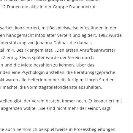
 12 Frauen die aktiv in der Gruppe Frauennotruf
sarbeit konzentriert, mit Beispielsweise Infoständen in der
en handgemacht Infoblätter verteilt und agitiert. 1982 wurde
Unterstützung von Johanna Dohnal, die damals
kal im 4. Bezirk angemietet. „Den ersten Anrufbeantworter
h Ziering. Etwas später wurde der Verein durch
n und die Miete bezahlen zu können. Über das
unden eine Psychologin anstellen, die Beratunsgsgepräche
t waren alle HelferInnen bereits fertig mit ihren Studien
r machte, die Vormittagstelefondienste abzuhalten.
ellen gibt: der Verein besteht immer noch. Er kooperiert mit
bgrenzen wollte. „Sie sind nicht mehr der Feind“, sagt
wie auch persönlich beispielsweise in Prozessbegleitungen