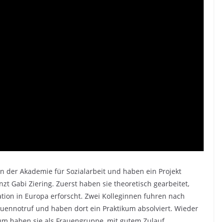
 der Akademie für Sozialarbeit und haben ein Projekt
t Gabi Ziering. Zuerst haben sie theoretisch gearbeitet,
ion in Europa erforscht. Zwei Kolleginnen fuhren nach
rauennotruf und haben dort ein Praktikum absolviert. Wieder
m haben sie als Frauengruppe, mit gutem Zulauf,