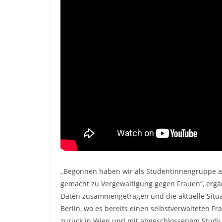
„Begonnen haben wir als Studentinnengruppe an
gemacht zu Vergewaltigung gegen Frauen“, ergänz
Daten zusammengetragen und die aktuelle Situat
Berlin, wo es bereits einen selbstverwalteten F
zurück in Wien und mit abgeschlossenem Studiu