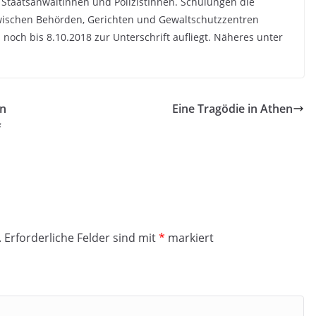
, StaatsanwältInnen und PolizistInnen. Schulungen die
wischen Behörden, Gerichten und Gewaltschutzzentren
 noch bis 8.10.2018 zur Unterschrift aufliegt. Näheres unter
en
Eine Tragödie in Athen
f
.
Erforderliche Felder sind mit
*
markiert