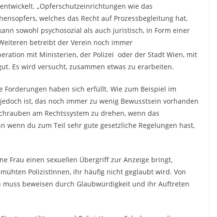
e entwickelt. „Opferschutzeinrichtungen wie das
hensopfers, welches das Recht auf Prozessbegleitung hat,
kann sowohl psychosozial als auch juristisch, in Form einer
s Weiteren betreibt der Verein noch immer
eration mit Ministerien, der Polizei oder der Stadt Wien, mit
 gut. Es wird versucht, zusammen etwas zu erarbeiten.
ele Forderungen haben sich erfüllt. Wie zum Beispiel im
 jedoch ist, das noch immer zu wenig Bewusstsein vorhanden
ie Schrauben am Rechtssystem zu drehen, wenn das
nn wenn du zum Teil sehr gute gesetzliche Regelungen hast,
ine Frau einen sexuellen Übergriff zur Anzeige bringt,
ühten PolizistInnen, ihr häufig nicht geglaubt wird. Von
au muss beweisen durch Glaubwürdigkeit und ihr Auftreten