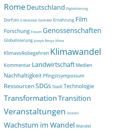
Rome
Deutschland
Digitalisierung
Film
DorfUni
Ernährung
E-Mobilität
Earth4All
Genossenschaften
Forschung
Frauen
Globalisierung
Joseph Beuys
Klima
Klimawandel
Klimavolksbegehren
Landwirtschaft
Kommentar
Medien
Nachhaltigkeit
Pfingstsymposium
SDGs
Ressourcen
Technologie
Stadt
Transformation
Transition
Veranstaltungen
Verkehr
Wachstum im Wandel
Wandel