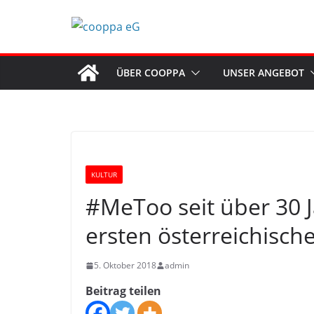
Zum
Inhalt
springen
ÜBER COOPPA
UNSER ANGEBOT
KULTUR
#MeToo seit über 30 J
ersten österreichisch
5. Oktober 2018
admin
Beitrag teilen