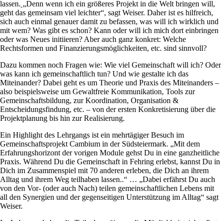
lassen.
„
Denn wenn ich ein größeres Projekt in die Welt bringen will,
geht das gemeinsam viel leichter“, sagt Weiser. Daher ist es hilfreich,
sich auch einmal genauer damit zu befassen, was will ich wirklich und
mit wem? Was gibt es schon? Kann oder will ich mich dort einbringen
oder was Neues initiieren? Aber auch ganz konkret: Welche
Rechtsformen und Finanzierungsmöglichkeiten, etc. sind sinnvoll?
Dazu kommen noch Fragen wie: Wie viel Gemeinschaft will ich? Oder
was kann ich gemeinschaftlich tun? Und wie gestalte ich das
Miteinander? Dabei geht es um Theorie und Praxis des Miteinanders –
also beispielsweise um Gewaltfreie Kommunikation, Tools zur
Gemeinschaftsbildung, zur Koordination, Organisation &
Entscheidungsfindung, etc. – von der ersten Konkretisierung über die
Projektplanung bis hin zur Realisierung.
Ein Highlight des Lehrgangs ist ein mehrtägiger Besuch im
Gemeinschaftsprojekt Cambium in der Südsteiermark. „Mit dem
Erfahrungshorizont der vorigen Module gehst Du in eine ganzheitliche
Praxis. Während Du die Gemeinschaft in Fehring erlebst, kannst Du in
Dich im Zusammenspiel mit 70 anderen erleben, die Dich an ihrem
Alltag und ihrem Weg teilhaben lassen..“ … „Dabei erfährst Du auch
von den Vor- (oder auch Nach) teilen gemeinschaftlichen Lebens mit
all den Synergien und der gegenseitigen Unterstützung im Alltag“ sagt
Weiser.