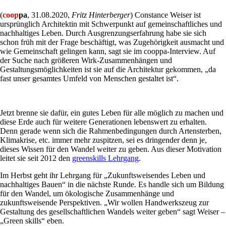
(
coop
pa
, 31.08.2020,
Fritz Hinterberger
) Constance Weiser ist
ursprünglich Architektin mit Schwerpunkt auf gemeinschaftliches und
nachhaltiges Leben. Durch Ausgrenzungserfahrung habe sie sich
schon früh mit der Frage beschäftigt, was Zugehörigkeit ausmacht und
wie Gemeinschaft gelingen kann, sagt sie im cooppa-Interview. Auf
der Suche nach größeren Wirk-Zusammenhängen und
Gestaltungsmöglichkeiten ist sie auf die Architektur gekommen, „da
fast unser gesamtes Umfeld von Menschen gestaltet ist“.
Jetzt brenne sie dafür, ein gutes Leben für alle möglich zu machen und
diese Erde auch für weitere Generationen lebenswert zu erhalten.
Denn gerade wenn sich die Rahmenbedingungen durch Artensterben,
Klimakrise, etc. immer mehr zuspitzen, sei es dringender denn je,
dieses Wissen für den Wandel weiter zu geben. Aus dieser Motivation
leitet sie seit 2012 den
greenskills Lehrgang
.
Im Herbst geht ihr Lehrgang für „Zukunftsweisendes Leben und
nachhaltiges Bauen“ in die nächste Runde. Es handle sich um Bildung
für den Wandel, um ökologische Zusammenhänge und
zukunftsweisende Perspektiven. „Wir wollen Handwerkszeug zur
Gestaltung des gesellschaftlichen Wandels weiter geben“ sagt Weiser –
„Green skills“ eben.