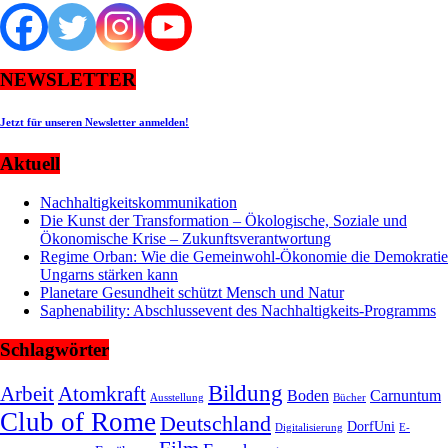
NEWSLETTER
Jetzt für unseren Newsletter anmelden!
Aktuell
Nachhaltigkeitskommunikation
Die Kunst der Transformation – Ökologische, Soziale und
Ökonomische Krise – Zukunftsverantwortung
Regime Orban: Wie die Gemeinwohl-Ökonomie die Demokratie
Ungarns stärken kann
Planetare Gesundheit schützt Mensch und Natur
Saphenability: Abschlussevent des Nachhaltigkeits-Programms
Schlagwörter
Bildung
Arbeit
Atomkraft
Boden
Carnuntum
Ausstellung
Bücher
Club of Rome
Deutschland
DorfUni
Digitalisierung
E-