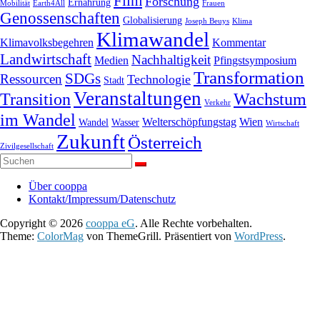
Film
Forschung
Ernährung
Mobilität
Earth4All
Frauen
Genossenschaften
Globalisierung
Joseph Beuys
Klima
Klimawandel
Klimavolksbegehren
Kommentar
Landwirtschaft
Nachhaltigkeit
Medien
Pfingstsymposium
Transformation
SDGs
Ressourcen
Technologie
Stadt
Veranstaltungen
Transition
Wachstum
Verkehr
im Wandel
Welterschöpfungstag
Wien
Wandel
Wasser
Wirtschaft
Zukunft
Österreich
Zivilgesellschaft
Über cooppa
Kontakt/Impressum/Datenschutz
Copyright © 2026
cooppa eG
. Alle Rechte vorbehalten.
Theme:
ColorMag
von ThemeGrill. Präsentiert von
WordPress
.