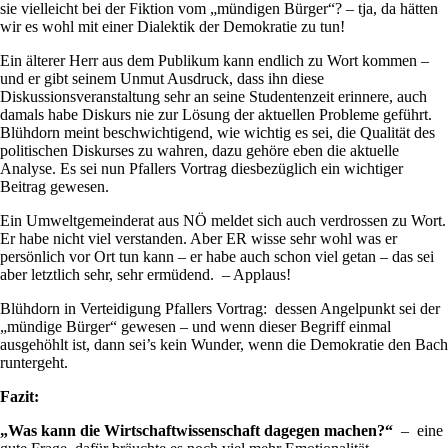
sie vielleicht bei der Fiktion vom „mündigen Bürger“? – tja, da hätten
wir es wohl mit einer Dialektik der Demokratie zu tun!
Ein älterer Herr aus dem Publikum kann endlich zu Wort kommen –
und er gibt seinem Unmut Ausdruck, dass ihn diese
Diskussionsveranstaltung sehr an seine Studentenzeit erinnere, auch
damals habe Diskurs nie zur Lösung der aktuellen Probleme geführt.
Blühdorn meint beschwichtigend, wie wichtig es sei, die Qualität des
politischen Diskurses zu wahren, dazu gehöre eben die aktuelle
Analyse. Es sei nun Pfallers Vortrag diesbezüglich ein wichtiger
Beitrag gewesen.
Ein Umweltgemeinderat aus NÖ meldet sich auch verdrossen zu Wort.
Er habe nicht viel verstanden. Aber ER wisse sehr wohl was er
persönlich vor Ort tun kann – er habe auch schon viel getan – das sei
aber letztlich sehr, sehr ermüdend. – Applaus!
Blühdorn in Verteidigung Pfallers Vortrag: dessen Angelpunkt sei der
„mündige Bürger“ gewesen – und wenn dieser Begriff einmal
ausgehöhlt ist, dann sei’s kein Wunder, wenn die Demokratie den Bach
runtergeht.
Fazit:
„Was kann die Wirtschaftwissenschaft dagegen machen?“
– eine