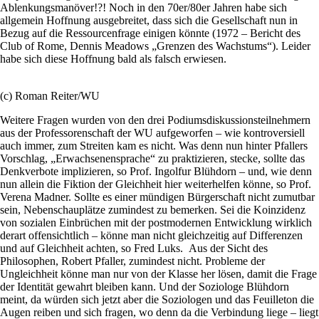
Ablenkungsmanöver!?! Noch in den 70er/80er Jahren habe sich
allgemein Hoffnung ausgebreitet, dass sich die Gesellschaft nun in
Bezug auf die Ressourcenfrage einigen könnte (1972 – Bericht des
Club of Rome, Dennis Meadows „Grenzen des Wachstums“). Leider
habe sich diese Hoffnung bald als falsch erwiesen.
(c) Roman Reiter/WU
Weitere Fragen wurden von den drei Podiumsdiskussionsteilnehmern
aus der Professorenschaft der WU aufgeworfen – wie kontroversiell
auch immer, zum Streiten kam es nicht. Was denn nun hinter Pfallers
Vorschlag, „Erwachsenensprache“ zu praktizieren, stecke, sollte das
Denkverbote implizieren, so Prof. Ingolfur Blühdorn – und, wie denn
nun allein die Fiktion der Gleichheit hier weiterhelfen könne, so Prof.
Verena Madner. Sollte es einer mündigen Bürgerschaft nicht zumutbar
sein, Nebenschauplätze zumindest zu bemerken. Sei die Koinzidenz
von sozialen Einbrüchen mit der postmodernen Entwicklung wirklich
derart offensichtlich – könne man nicht gleichzeitig auf Differenzen
und auf Gleichheit achten, so Fred Luks. Aus der Sicht des
Philosophen, Robert Pfaller, zumindest nicht. Probleme der
Ungleichheit könne man nur von der Klasse her lösen, damit die Frage
der Identität gewahrt bleiben kann. Und der Soziologe Blühdorn
meint, da würden sich jetzt aber die Soziologen und das Feuilleton die
Augen reiben und sich fragen, wo denn da die Verbindung liege – liegt