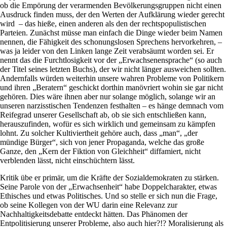
ob die Empörung der verarmenden Bevölkerungsgruppen nicht einen
Ausdruck finden muss, der den Werten der Aufklärung wieder gerecht
wird – das hieße, einen anderen als den der rechtspopulistischen
Parteien. Zunächst müsse man einfach die Dinge wieder beim Namen
nennen, die Fähigkeit des schonungslosen Sprechens hervorkehren, –
was ja leider von den Linken lange Zeit verabsäumt worden sei. Er
nennt das die Furchtlosigkeit vor der „Erwachsenensprache“ (so auch
der Titel seines letzten Buchs), der wir nicht länger ausweichen sollten.
Andernfalls würden weiterhin unsere wahren Probleme von Politikern
und ihren „Beratern“ geschickt dorthin manövriert wohin sie gar nicht
gehören. Dies wäre ihnen aber nur solange möglich, solange wir an
unseren narzisstischen Tendenzen festhalten – es hänge demnach vom
Reifegrad unserer Gesellschaft ab, ob sie sich entschließen kann,
herauszufinden, wofür es sich wirklich und gemeinsam zu kämpfen
lohnt. Zu solcher Kultiviertheit gehöre auch, dass „man“, „der
mündige Bürger“, sich von jener Propaganda, welche das große
Ganze, den „Kern der Fiktion von Gleichheit“ diffamiert, nicht
verblenden lässt, nicht einschüchtern lässt.
Kritik übe er primär, um die Kräfte der Sozialdemokraten zu stärken.
Seine Parole von der „Erwachsenheit“ habe Doppelcharakter, etwas
Ethisches und etwas Politisches. Und so stelle er sich nun die Frage,
ob seine Kollegen von der WU darin eine Relevanz zur
Nachhaltigkeitsdebatte entdeckt hätten. Das Phänomen der
Entpolitisierung unserer Probleme, also auch hier?!? Moralisierung als