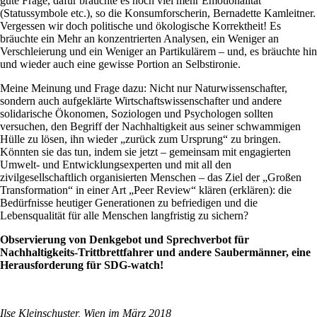
gute Frage, dafür bräuchte es noch viel mehr Emotionalität
(Statussymbole etc.), so die Konsumforscherin, Bernadette Kamleitner.
Vergessen wir doch politische und ökologische Korrektheit! Es
bräuchte ein Mehr an konzentrierten Analysen, ein Weniger an
Verschleierung und ein Weniger an Partikulärem – und, es bräuchte hin
und wieder auch eine gewisse Portion an Selbstironie.
Meine Meinung und Frage dazu: Nicht nur Naturwissenschafter,
sondern auch aufgeklärte Wirtschaftswissenschafter und andere
solidarische Ökonomen, Soziologen und Psychologen sollten
versuchen, den Begriff der Nachhaltigkeit aus seiner schwammigen
Hülle zu lösen, ihn wieder „zurück zum Ursprung“ zu bringen.
Könnten sie das tun, indem sie jetzt – gemeinsam mit engagierten
Umwelt- und Entwicklungsexperten und mit all den
zivilgesellschaftlich organisierten Menschen – das Ziel der „Großen
Transformation“ in einer Art „Peer Review“ klären (erklären): die
Bedürfnisse heutiger Generationen zu befriedigen und die
Lebensqualität für alle Menschen langfristig zu sichern?
Observierung von Denkgebot und Sprechverbot für
Nachhaltigkeits-Trittbrettfahrer und andere Saubermänner, eine
Herausforderung für SDG-watch!
Ilse Kleinschuster, Wien im März 2018