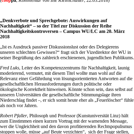
(
coop
pa
,
Kommentar von Ilse Kleinschuster
, 22.03.2018)
„Denkverbote und Sprechgebote: Auswirkungen auf
Nachhaltigkeit“ – so der Titel zur Diskussion der Reihe
Nachhaltigkeitskontroversen – Campus WU/LC am 20. März
2018
„Ist es Ausdruck passiver Diskussionslust oder des Delegierens
unseren schlechten Gewissen?“ fragt sich der Vizedirektor der WU in
seiner Begrüßung des zahlreich erschienenen, jugendlichen Publikums.
Fred Luks
, Leiter des Kompetenzzentrums für Nachhaltigkeit, launig
moderierend, vermutet, mit diesem Titel wollte man wohl auf die
Relevanz einer Gefährdung von lösungsorientierten Antworten auf die
gesellschaftlichen Herausforderungen durch politische oder
ökologische Korrektheit hinweisen. Könnte schon sein, dass selbst auf
unseren Universitäten die gesellschaftliche Stimmungslage ihren
Niederschlag findet –, er sich somit heute eher als „Feuerlöscher“ fühle
als noch vor Jahren.
Robert Pfaller
, Philosoph und Professor (Kunstuniversität Linz) hält
zum Einstimmen einen kurzen Vortrag mit der warnenden Message,
wer die Ungleichheit und den davon profitierenden Rechtspopulismus
stoppen wolle, müsse „auf Beute verzichten“, sich der Frage stellen,