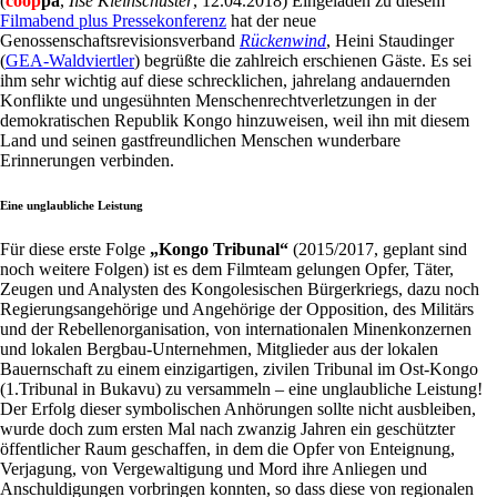
(
coop
pa
,
Ilse Kleinschuster
, 12.04.2018) Eingeladen zu diesem
Filmabend plus Pressekonferenz
hat der neue
Genossenschaftsrevisionsverband
Rückenwind
, Heini Staudinger
(
GEA-Waldviertler
) begrüßte die zahlreich erschienen Gäste. Es sei
ihm sehr wichtig auf diese schrecklichen, jahrelang andauernden
Konflikte und ungesühnten Menschenrechtverletzungen in der
demokratischen Republik Kongo hinzuweisen, weil ihn mit diesem
Land und seinen gastfreundlichen Menschen wunderbare
Erinnerungen verbinden.
Eine unglaubliche Leistung
Für diese erste Folge
„Kongo Tribunal“
(2015/2017, geplant sind
noch weitere Folgen) ist es dem Filmteam gelungen Opfer, Täter,
Zeugen und Analysten des Kongolesischen Bürgerkriegs, dazu noch
Regierungsangehörige und Angehörige der Opposition, des Militärs
und der Rebellenorganisation, von internationalen Minenkonzernen
und lokalen Bergbau-Unternehmen, Mitglieder aus der lokalen
Bauernschaft zu einem einzigartigen, zivilen Tribunal im Ost-Kongo
(1.Tribunal in Bukavu) zu versammeln – eine unglaubliche Leistung!
Der Erfolg dieser symbolischen Anhörungen sollte nicht ausbleiben,
wurde doch zum ersten Mal nach zwanzig Jahren ein geschützter
öffentlicher Raum geschaffen, in dem die Opfer von Enteignung,
Verjagung, von Vergewaltigung und Mord ihre Anliegen und
Anschuldigungen vorbringen konnten, so dass diese von regionalen