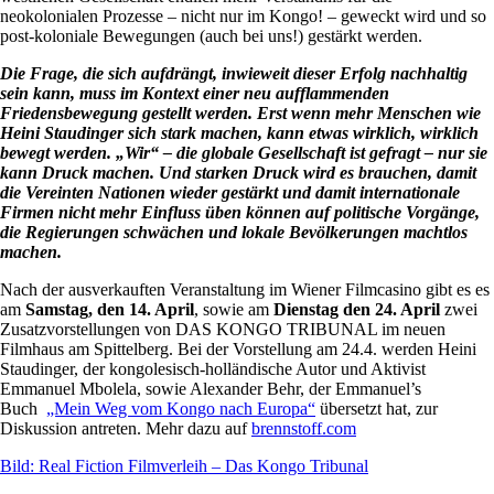
neokolonialen Prozesse – nicht nur im Kongo! – geweckt wird und so
post-koloniale Bewegungen (auch bei uns!) gestärkt werden.
Die Frage, die sich aufdrängt, inwieweit dieser Erfolg nachhaltig
sein kann, muss im Kontext einer neu aufflammenden
Friedensbewegung gestellt werden. Erst wenn mehr Menschen wie
Heini Staudinger sich stark machen, kann etwas wirklich, wirklich
bewegt werden. „Wir“ – die globale Gesellschaft ist gefragt – nur sie
kann Druck machen. Und starken Druck wird es brauchen, damit
die Vereinten Nationen wieder gestärkt und damit internationale
Firmen nicht mehr Einfluss üben können auf politische Vorgänge,
die Regierungen schwächen und lokale Bevölkerungen machtlos
machen.
Nach der ausverkauften Veranstaltung im Wiener Filmcasino gibt es es
am
Samstag, den 14. April
, sowie am
Dienstag den 24. April
zwei
Zusatzvorstellungen von DAS KONGO TRIBUNAL im neuen
Filmhaus am Spittelberg. Bei der Vorstellung am 24.4. werden Heini
Staudinger, der kongolesisch-holländische Autor und Aktivist
Emmanuel Mbolela, sowie Alexander Behr, der Emmanuel’s
Buch
„Mein Weg vom Kongo nach Europa“
übersetzt hat, zur
Diskussion antreten. Mehr dazu auf
brennstoff.com
Bild: Real Fiction Filmverleih – Das Kongo Tribunal