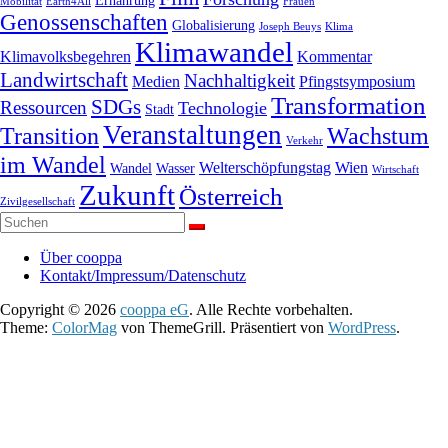
Ernährung
Mobilität
Earth4All
Frauen
Genossenschaften
Globalisierung
Joseph Beuys
Klima
Klimawandel
Klimavolksbegehren
Kommentar
Landwirtschaft
Nachhaltigkeit
Medien
Pfingstsymposium
Transformation
SDGs
Ressourcen
Technologie
Stadt
Veranstaltungen
Transition
Wachstum
Verkehr
im Wandel
Welterschöpfungstag
Wien
Wandel
Wasser
Wirtschaft
Zukunft
Österreich
Zivilgesellschaft
Über cooppa
Kontakt/Impressum/Datenschutz
Copyright © 2026
cooppa eG
. Alle Rechte vorbehalten.
Theme:
ColorMag
von ThemeGrill. Präsentiert von
WordPress
.