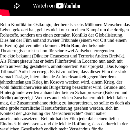
Beim Konflikt im Ostkongo, der bereits sechs Millionen Menschen das
Leben gekostet hat, geht es nicht nur um einen Kampf um die dortigen
Rohstoffe, sondern um einen zentralen Konflikt der Globalisierung.
Dies hat der Film anhand zweier Tribunale (einem vor Ort und einem
in Berlin) gut vermitteln können.
Milo Rau
, der bekannte
Theaterregisseur ist schon für seine zwei Aufsehen erregenden
Projekte bekannt (Diktator Ceausescu und Terrorist Anders Breivik).
Als Filmregisseur hat er beim Filmfestival in Locarno nun auch mit
dem aufwendig gestalteten, ambitioniertem Kunstprojekt „Das Kongo
Tribunal“ Aufsehen erregt. Es ist zu hoffen, dass dieser Film die stark
vernachlässigte, internationale Aufmerksamkeit gegenüber dem
jahrzehntelangen Krieg im Kosovo wecken wird, einem Krieg, der
wohl fälschlicherweise als Bürgerkrieg bezeichnet wird. Gründe und
Hintergründe werden anhand der beiden Schauprozesse (Bukavu und
Berlin) aufgezeigt. Wenn es auch vielen Zuschauern nicht leichtfallen
mag, die Zusammenhänge richtig zu interpretieren, so sollte es doch als
eine große moralische Herausforderung gesehen werden, sich im
Kontext der „Erklärung der Menschenrechte“ damit näher
auseinanderzusetzen. Bei mir hat der Film jedenfalls einen tiefen
Eindruck hinterlassen – und die leichte Hoffnung, dass dadurch in der
westlichen Gesellschaft endlich mehr Verständnis für die