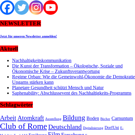
NEWSLETTER
Jetzt für unseren Newsletter anmelden!
Aktuell
Nachhaltigkeitskommunikation
Die Kunst der Transformation – Ökologische, Soziale und
Ökonomische Krise – Zukunftsverantwortung
Regime Orban: Wie die Gemeinwohl-Ökonomie die Demokratie
Ungarns stärken kann
Planetare Gesundheit schützt Mensch und Natur
Saphenability: Abschlussevent des Nachhaltigkeits-Programms
Schlagwörter
Bildung
Arbeit
Atomkraft
Boden
Carnuntum
Ausstellung
Bücher
Club of Rome
Deutschland
DorfUni
Digitalisierung
E-
Film
Forschung