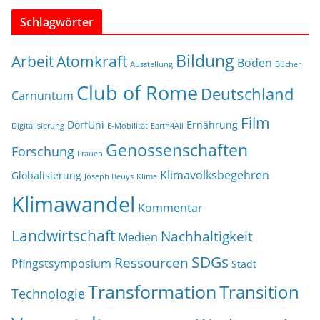
Schlagwörter
Bildung
Arbeit
Atomkraft
Boden
Ausstellung
Bücher
Club of Rome
Deutschland
Carnuntum
Film
DorfUni
Ernährung
Digitalisierung
E-Mobilität
Earth4All
Genossenschaften
Forschung
Frauen
Klimavolksbegehren
Globalisierung
Joseph Beuys
Klima
Klimawandel
Kommentar
Landwirtschaft
Nachhaltigkeit
Medien
SDGs
Ressourcen
Pfingstsymposium
Stadt
Transformation
Transition
Technologie