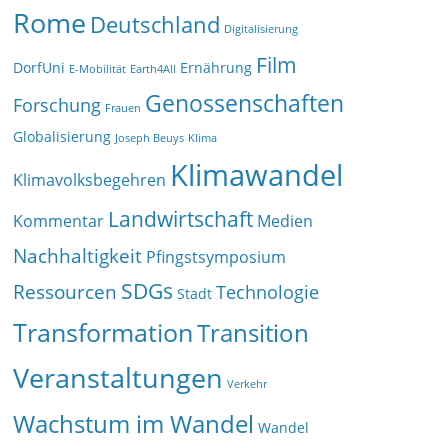
Rome
Deutschland
Digitalisierung
Film
DorfUni
Ernährung
E-Mobilität
Earth4All
Genossenschaften
Forschung
Frauen
Globalisierung
Joseph Beuys
Klima
Klimawandel
Klimavolksbegehren
Landwirtschaft
Kommentar
Medien
Nachhaltigkeit
Pfingstsymposium
SDGs
Ressourcen
Technologie
Stadt
Transformation
Transition
Veranstaltungen
Verkehr
Wachstum im Wandel
Wandel