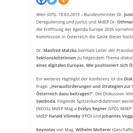
Wien (OTS), 18.03.2019
– Bundesminister Dr.
Jose
Deregulierung und Justiz) und MdEP Dr.
Othmar
die Eröffnung der Agenda Europe 2035 vornehm
Kommission in Österreich die Gäste dieser hoc
Dr.
Manfred Matzka
(vormals Leiter der Präsidi
SektionsleiterInnen
zu folgendem Thema diskut
eines digitalen Europas. Wie positioniert sich Ö
Ein weiteres Highlight der Konferenz ist die
Disk
Frage:
„Herausforderungen und Strategien zur 
Österreich dazu beitragen?“
. Die Diskussion lei
Swoboda
. Folgende SpitzenkandidatInnen werd
(NEOS), MdEP Mag.a
Evelyn Regner
(SPÖ), MdEP
MdEP
Harald Vilimsky
(FPÖ) und
Johannes Vogg
Keynotes
von Mag.
Wilhelm Molterer
(Geschäfts