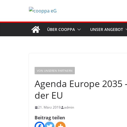
Zum
Inhalt
springen
ÜBER COOPPA
UNSER ANGEBOT
VON UNSEREN PARTNERN
Agenda Europe 2035 
der EU
21. März 2019
admin
Beitrag teilen