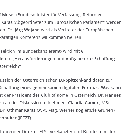
f Moser
(Bundesminister für Verfassung, Reformen,
 Karas
(Abgeordneter zum Europäischen Parlament) werden
en. Dr.
Jörg Wojahn
wird als Vertreter der Europäischen
hkarätigen Konferenz willkommen heißen.
alsektion im Bundeskanzleramt) wird mit
6
ieren:
„Herausforderungen und Aufgaben zur Schaffung
sterreich?“
.
ussion der Österreichischen EU-Spitzenkandidaten
zur
Schaffung eines gemeinsamen digitalen Europas. Was kann
tet der Präsident des Club of Rome in Österreich, Dr.
Hannes
en an der Diskussion teilnehmen:
Claudia Gamon
, MSc
 Dr.
Othmar Karas
(ÖVP), Mag.
Werner Kogler
(Die Grünen),
enhuber
(JETZT).
führender Direktor EFSI, Vizekanzler und Bundesminister