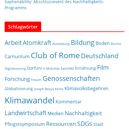
Saphenability: Abschlussevent des Nachhaltigkeits-
Programms
Schlagwörter
Bildung
Arbeit
Atomkraft
Boden
Ausstellung
Bücher
Club of Rome
Deutschland
Carnuntum
Film
DorfUni
Ernährung
Digitalisierung
E-Mobilität
Earth4All
Genossenschaften
Forschung
Frauen
Klimavolksbegehren
Globalisierung
Joseph Beuys
Klima
Klimawandel
Kommentar
Landwirtschaft
Nachhaltigkeit
Medien
SDGs
Ressourcen
Pfingstsymposium
Stadt