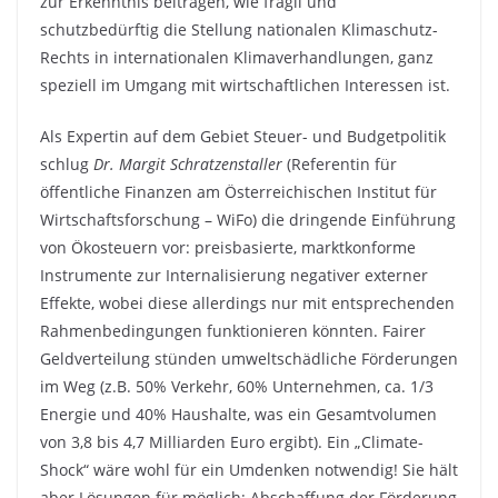
zur Erkenntnis beitragen, wie fragil und
schutzbedürftig die Stellung nationalen Klimaschutz-
Rechts in internationalen Klimaverhandlungen, ganz
speziell im Umgang mit wirtschaftlichen Interessen ist.
Als Expertin auf dem Gebiet Steuer- und Budgetpolitik
schlug
Dr. Margit Schratzenstaller
(Referentin für
öffentliche Finanzen am Österreichischen Institut für
Wirtschaftsforschung – WiFo) die dringende Einführung
von Ökosteuern vor: preisbasierte, marktkonforme
Instrumente zur Internalisierung negativer externer
Effekte, wobei diese allerdings nur mit entsprechenden
Rahmenbedingungen funktionieren könnten. Fairer
Geldverteilung stünden umweltschädliche Förderungen
im Weg (z.B. 50% Verkehr, 60% Unternehmen, ca. 1/3
Energie und 40% Haushalte, was ein Gesamtvolumen
von 3,8 bis 4,7 Milliarden Euro ergibt). Ein „Climate-
Shock“ wäre wohl für ein Umdenken notwendig! Sie hält
aber Lösungen für möglich: Abschaffung der Förderung