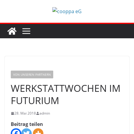
Zum
Inhalt
springen
VON UNSEREN PARTNERN
WERKSTATTWOCHEN IM
FUTURIUM
28. Mai 2018
admin
Beitrag teilen