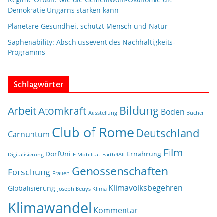
Demokratie Ungarns stärken kann
Planetare Gesundheit schützt Mensch und Natur
Saphenability: Abschlussevent des Nachhaltigkeits-
Programms
Schlagwörter
Bildung
Arbeit
Atomkraft
Boden
Ausstellung
Bücher
Club of Rome
Deutschland
Carnuntum
Film
DorfUni
Ernährung
Digitalisierung
E-Mobilität
Earth4All
Genossenschaften
Forschung
Frauen
Klimavolksbegehren
Globalisierung
Joseph Beuys
Klima
Klimawandel
Kommentar