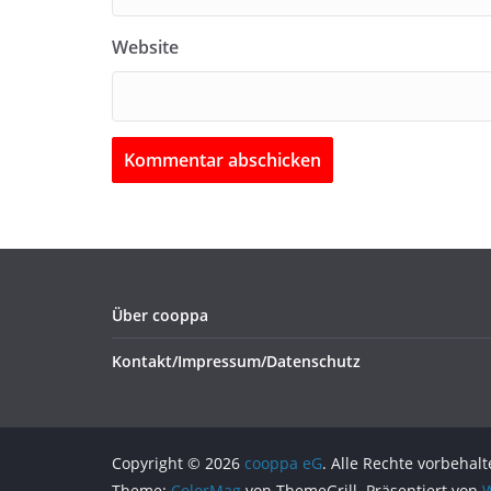
Website
Über cooppa
Kontakt/Impressum/Datenschutz
Copyright © 2026
cooppa eG
. Alle Rechte vorbehalt
Theme:
ColorMag
von ThemeGrill. Präsentiert von
W