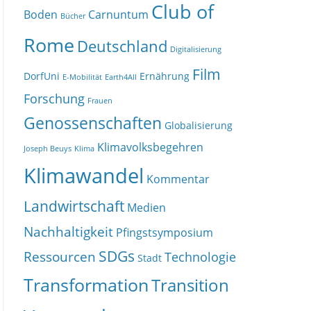
Club of
Boden
Carnuntum
Bücher
Rome
Deutschland
Digitalisierung
Film
DorfUni
Ernährung
E-Mobilität
Earth4All
Forschung
Frauen
Genossenschaften
Globalisierung
Klimavolksbegehren
Joseph Beuys
Klima
Klimawandel
Kommentar
Landwirtschaft
Medien
Nachhaltigkeit
Pfingstsymposium
SDGs
Ressourcen
Technologie
Stadt
Transformation
Transition