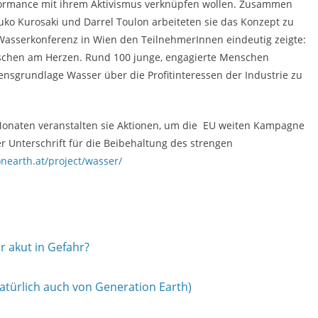
erformance mit ihrem Aktivismus verknüpfen wollen. Zusammen
uko Kurosaki und Darrel Toulon arbeiteten sie das Konzept zu
Wasserkonferenz in Wien den TeilnehmerInnen eindeutig zeigte:
nschen am Herzen. Rund 100 junge, engagierte Menschen
ensgrundlage Wasser über die Profitinteressen der Industrie zu
 Monaten veranstalten sie Aktionen, um die EU weiten Kampagne
er Unterschrift für die Beibehaltung des strengen
nearth.at/project/wasser/
 akut in Gefahr?
türlich auch von Generation Earth)