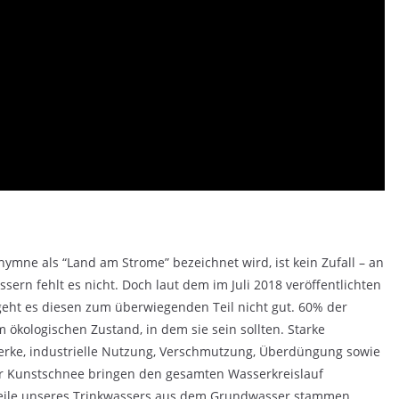
ymne als “Land am Strome” bezeichnet wird, ist kein Zufall – an
rn fehlt es nicht. Doch laut dem im Juli 2018 veröffentlichten
geht es diesen zum überwiegenden Teil nicht gut. 60% der
 ökologischen Zustand, in dem sie sein sollten. Starke
rke, industrielle Nutzung, Verschmutzung, Überdüngung sowie
 Kunstschnee bringen den gesamten Wasserkreislauf
eile unseres Trinkwassers aus dem Grundwasser stammen,