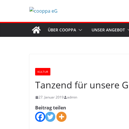
Zum
Inhalt
springen
ÜBER COOPPA
UNSER ANGEBOT
KULTUR
Tanzend für unsere 
27. Januar 2019
admin
Beitrag teilen