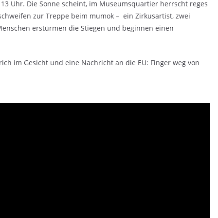
n 13 Uhr. Die Sonne scheint, im Museumsquartier herrscht reges
 schweifen zur Treppe beim mumok – ein Zirkusartist, zwei
 Menschen erstürmen die Stiegen und beginnen einen
ich im Gesicht und eine Nachricht an die EU: Finger weg von