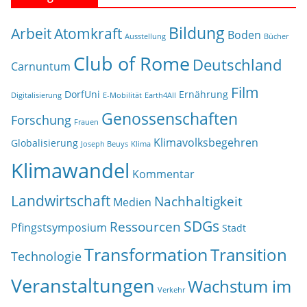
Bildung
Arbeit
Atomkraft
Boden
Ausstellung
Bücher
Club of Rome
Deutschland
Carnuntum
Film
DorfUni
Ernährung
Digitalisierung
E-Mobilität
Earth4All
Genossenschaften
Forschung
Frauen
Klimavolksbegehren
Globalisierung
Joseph Beuys
Klima
Klimawandel
Kommentar
Landwirtschaft
Nachhaltigkeit
Medien
SDGs
Ressourcen
Pfingstsymposium
Stadt
Transformation
Transition
Technologie
Veranstaltungen
Wachstum im
Verkehr