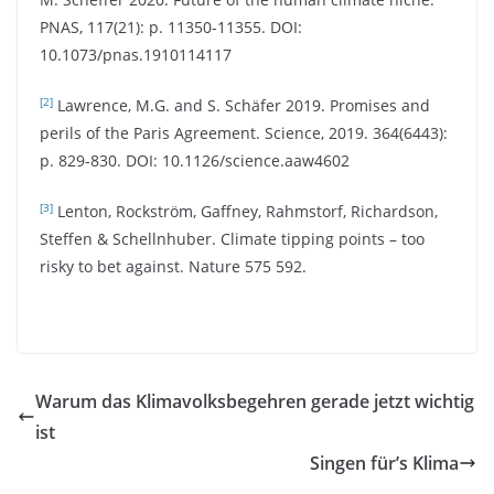
PNAS, 117(21): p. 11350-11355. DOI:
10.1073/pnas.1910114117
[2]
Lawrence, M.G. and S. Schäfer 2019. Promises and
perils of the Paris Agreement. Science, 2019. 364(6443):
p. 829-830. DOI: 10.1126/science.aaw4602
[3]
Lenton, Rockström, Gaffney, Rahmstorf, Richardson,
Steffen & Schellnhuber. Climate tipping points – too
risky to bet against. Nature 575 592.
Warum das Klimavolksbegehren gerade jetzt wichtig
ist
Singen für’s Klima