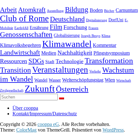
Bildung
Arbeit
Atomkraft
Boden
Carnuntum
Ausstellung
Bücher
Club of Rome
Deutschland
DorfUni
Digitalisierung
E-
Film
Forschung
Ernährung
Mobilität
Earth4All
Frauen
Genossenschaften
Globalisierung
Joseph Beuys
Klima
Klimawandel
Klimavolksbegehren
Kommentar
Landwirtschaft
Nachhaltigkeit
Medien
Pfingstsymposium
Transformation
SDGs
Ressourcen
Technologie
Stadt
Veranstaltungen
Transition
Wachstum
Verkehr
im Wandel
Welterschöpfungstag
Wien
Wandel
Wasser
Wirtschaft
Zukunft
Österreich
Zivilgesellschaft
Über cooppa
Kontakt/Impressum/Datenschutz
Copyright © 2026
cooppa eG
. Alle Rechte vorbehalten.
Theme:
ColorMag
von ThemeGrill. Präsentiert von
WordPress
.