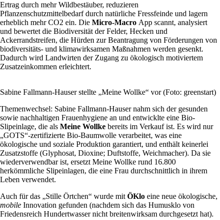
Ertrag durch mehr Wildbestäuber, reduzieren
Pflanzenschutzmittelbedarf durch natürliche Fressfeinde und lagern
erheblich mehr CO2 ein. Die
Micro-Macro
App scannt, analysiert
und bewertet die Biodiversität der Felder, Hecken und
Ackerrandstreifen, die Hürden zur Beantragung von Förderungen von
biodiversitäts- und klimawirksamen Maßnahmen werden gesenkt.
Dadurch wird Landwirten der Zugang zu ökologisch motiviertem
Zusatzeinkommen erleichtert.
Sabine Fallmann-Hauser stellte „Meine Wollke“ vor (Foto: greenstart)
Themenwechsel: Sabine Fallmann-Hauser nahm sich der gesunden
sowie nachhaltigen Frauenhygiene an und entwicklte eine Bio-
Slipeinlage, die als
Meine Wollke
bereits im Verkauf ist. Es wird nur
„GOTS“-zertifizierte Bio-Baumwolle verarbeitet, was eine
ökologische und soziale Produktion garantiert, und enthält keinerlei
Zusatzstoffe (Glyphosat, Dioxine; Duftstoffe, Weichmacher). Da sie
wiederverwendbar ist, ersetzt Meine Wollke rund 16.800
herkömmliche Slipeinlagen, die eine Frau durchschnittlich in ihrem
Leben verwendet.
Auch für das „Stille Örtchen“ wurde mit
ÖKlo
eine neue ökologische,
mobile
Innovation gefunden (nachdem sich das Humusklo von
Friedensreich Hundertwasser nicht breitenwirksam durchgesetzt hat).