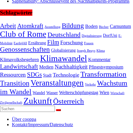
Saphenability: Abschlussevent des Nachhaltigkeits-Programms
Schlagwörter
Bildung
Arbeit
Atomkraft
Boden
Carnuntum
Ausstellung
Bücher
Club of Rome
Deutschland
DorfUni
Digitalisierung
E-
Film
Forschung
Ernährung
Mobilität
Earth4All
Frauen
Genossenschaften
Globalisierung
Joseph Beuys
Klima
Klimawandel
Klimavolksbegehren
Kommentar
Landwirtschaft
Nachhaltigkeit
Medien
Pfingstsymposium
Transformation
SDGs
Ressourcen
Technologie
Stadt
Veranstaltungen
Transition
Wachstum
Verkehr
im Wandel
Welterschöpfungstag
Wien
Wandel
Wasser
Wirtschaft
Zukunft
Österreich
Zivilgesellschaft
Über cooppa
Kontakt/Impressum/Datenschutz