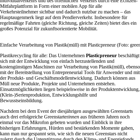
Individualverkehrs und des öffentlichen Verkehrs durch eine Echtzeit-
Mitfahrplattform in Form einer mobilen App für alle
Verkehrsteilnehmer sichtbar und dadurch nutzbar zu machen – das
Hauptaugenmerk liegt auf dem Pendlerverkehr. Insbesondere für
regelmäßige Fahrten (gleiche Richtung, gleiche Zeiten) bietet dies ein
großes Potenzial für zukunftsorientierte Mobilität.
Einfache Verarbeitung von Plastik(müll) mit Plasticpreneur (Foto: green
Plastikrecycling für alle: Das Unternehmen
Plasticpreneur
beschäftigt
sich mit der Entwicklung von einfach herzustellenden und
kostengünstigen Maschinen zur Verarbeitung von Plastik(müll), ebenso
mit der Bereitstellung von Entrepreneurial Tools für Anwender und mit
der Produkt- und Geschäftsmodellentwicklung. Dadurch können aus
Müll neue Produkte, Projekte und Unternehmen entstehen.
Einsatzmöglichkeiten liegen beispielsweise in der Produktentwicklung,
(Klein-)Serienproduktion, Entwicklungshilfe und
Bewusstseinsbildung.
Nachdem bei dem Event der diesjährigen ausgewählten Greenstarts
auch drei erfolgreiche Greenstarter
innen
aus früheren Jahren noch
einmal vor das Mikrofon gebeten wurden und Einblick in ihre
bisherigen Erfahrungen, Hürden und bestärkenden Momente gaben,
kann man nur gespannt sein, wie sich die neuen Greenstars nicht
zuletzt durch die Unterstützung durch den Klima- und Energiefonds