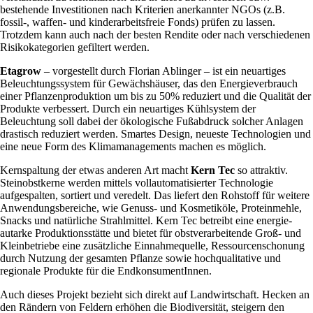
bestehende Investitionen nach Kriterien anerkannter NGOs (z.B.
fossil-, waffen- und kinderarbeitsfreie Fonds) prüfen zu lassen.
Trotzdem kann auch nach der besten Rendite oder nach verschiedenen
Risikokategorien gefiltert werden.
Etagrow
– vorgestellt durch Florian Ablinger – ist ein neuartiges
Beleuchtungssystem für Gewächshäuser, das den Energieverbrauch
einer Pflanzenproduktion um bis zu 50% reduziert und die Qualität der
Produkte verbessert. Durch ein neuartiges Kühlsystem der
Beleuchtung soll dabei der ökologische Fußabdruck solcher Anlagen
drastisch reduziert werden. Smartes Design, neueste Technologien und
eine neue Form des Klimamanagements machen es möglich.
Kernspaltung der etwas anderen Art macht
Kern Tec
so attraktiv.
Steinobstkerne werden mittels vollautomatisierter Technologie
aufgespalten, sortiert und veredelt. Das liefert den Rohstoff für weitere
Anwendungsbereiche, wie Genuss- und Kosmetiköle, Proteinmehle,
Snacks und natürliche Strahlmittel. Kern Tec betreibt eine energie-
autarke Produktionsstätte und bietet für obstverarbeitende Groß- und
Kleinbetriebe eine zusätzliche Einnahmequelle, Ressourcenschonung
durch Nutzung der gesamten Pflanze sowie hochqualitative und
regionale Produkte für die EndkonsumentInnen.
Auch dieses Projekt bezieht sich direkt auf Landwirtschaft. Hecken an
den Rändern von Feldern erhöhen die Biodiversität, steigern den