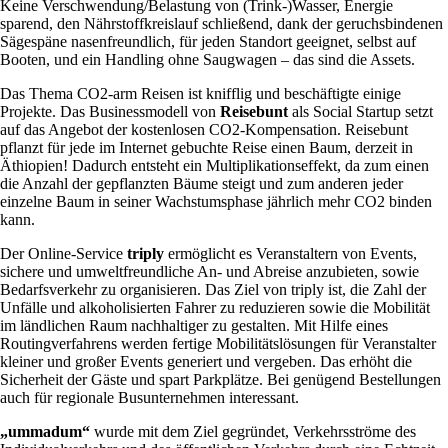
Keine Verschwendung/Belastung von (Trink-)Wasser, Energie
sparend, den Nährstoffkreislauf schließend, dank der geruchsbindenen
Sägespäne nasenfreundlich, für jeden Standort geeignet, selbst auf
Booten, und ein Handling ohne Saugwagen – das sind die Assets.
Das Thema CO2-arm Reisen ist knifflig und beschäftigte einige
Projekte. Das Businessmodell von
Reisebunt
als Social Startup setzt
auf das Angebot der kostenlosen CO2-Kompensation. Reisebunt
pflanzt für jede im Internet gebuchte Reise einen Baum, derzeit in
Äthiopien! Dadurch entsteht ein Multiplikationseffekt, da zum einen
die Anzahl der gepflanzten Bäume steigt und zum anderen jeder
einzelne Baum in seiner Wachstumsphase jährlich mehr CO2 binden
kann.
Der Online-Service
triply
ermöglicht es Veranstaltern von Events,
sichere und umweltfreundliche An- und Abreise anzubieten, sowie
Bedarfsverkehr zu organisieren. Das Ziel von triply ist, die Zahl der
Unfälle und alkoholisierten Fahrer zu reduzieren sowie die Mobilität
im ländlichen Raum nachhaltiger zu gestalten. Mit Hilfe eines
Routingverfahrens werden fertige Mobilitätslösungen für Veranstalter
kleiner und großer Events generiert und vergeben. Das erhöht die
Sicherheit der Gäste und spart Parkplätze. Bei genügend Bestellungen
auch für regionale Busunternehmen interessant.
„ummadum“
wurde mit dem Ziel gegründet, Verkehrsströme des