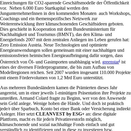
Einreichungen für CO2-sparende Geschäftsmodelle der Öffentlichkeit
vor. Neben 6.000 Euro Startkapital werden den
JungunternehmerInnen in den kommenden Monaten auch Workshops,
Coachings und ein themenspezifisches Netzwerk zur
Weiterentwicklung ihrer klimaschonenden Geschäftsideen geboten.
Dies geschieht in Kooperation mit dem Bundesministerium für
Nachhaltigkeit und Tourismus (BMNT), das den Klima- und
Energiefonds 2007 mit dem zentralen Anliegen ins Leben gerufen hat:
Zero Emission Austria. Neue Technologien und optimierte
Energieanwendungen sollen gemeinsam mit einer nachhaltigen und
emissionsfreien heimischen Energieaufbringung dafür sorgen, dass
t
Österreich von Öl- und Gasimporten unabhängig wird.
greenstar
ist
eines der diversen Förderprogramme, die bis zum Aufbau von
Modellregionen reichen. Seit 2007 wurden insgesamt 110.000 Projekte
mit einem Fördervolumen von 1,2 Mrd Euro unterstützt.
Aus mehreren Bundesländern kamen die Prämierten dieses Jahr
angereist, um in einer jeweils 1-minütigen Präsentation ihre Projekte zu
umreißen. Armand Colard fragte zu Beginn, wer von den Anwesede
sein Geld anlege. Wenige hoben die Hände. Und doch ist praktisch
jede/r über Sparbuch, Konto bei einer Bank oder Versicherung indirekt
Anleger. Hier setzt
CLEANVEST by ESG+
an: diese digitale
Plattform, macht es für jede/n PrivatinvestorIn möglich,
klimaschonende und sozial nachhaltige Fonds einfach und gut
verständlich zu identifizieren und in diese zu investieren bzw.