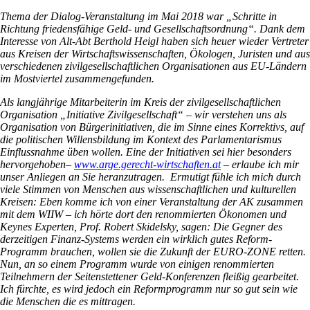
Thema der Dialog-Veranstaltung im Mai 2018 war „Schritte in
Richtung friedensfähige Geld- und Gesellschaftsordnung“. Dank dem
Interesse von Alt-Abt Berthold Heigl haben sich heuer wieder Vertreter
aus Kreisen der Wirtschaftswissenschaften, Ökologen, Juristen und aus
verschiedenen zivilgesellschaftlichen Organisationen aus EU-Ländern
im Mostviertel zusammengefunden.
Als langjährige Mitarbeiterin im Kreis der zivilgesellschaftlichen
Organisation „Initiative Zivilgesellschaft“ – wir verstehen uns als
Organisation von Bürgerinitiativen, die im Sinne eines Korrektivs, auf
die politischen Willensbildung im Kontext des Parlamentarismus
Einflussnahme üben wollen. Eine der Initiativen sei hier besonders
hervorgehoben–
www.arge.gerecht-wirtschaften.at
– erlaube ich mir
unser Anliegen an Sie heranzutragen. Ermutigt fühle ich mich durch
viele Stimmen von Menschen aus wissenschaftlichen und kulturellen
Kreisen: Eben komme ich von einer Veranstaltung der AK zusammen
mit dem WIIW – ich hörte dort den renommierten Ökonomen und
Keynes Experten, Prof. Robert Skidelsky, sagen: Die Gegner des
derzeitigen Finanz-Systems werden ein wirklich gutes Reform-
Programm brauchen, wollen sie die Zukunft der EURO-ZONE retten.
Nun, an so einem Programm wurde von einigen renommierten
Teilnehmern der Seitenstettener Geld-Konferenzen fleißig gearbeitet.
Ich fürchte, es wird jedoch ein Reformprogramm nur so gut sein wie
die Menschen die es mittragen.