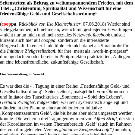
Seitenstetten als Beitrag zu weltumspannendem Frieden, mit dem
Titel: „Christentum, Spiritualität und Wissenschaft für eine
friedensfähige Geld- und Gesellschaftsordnung“
(
coop
pa
,
Rückblick von
Ilse Kleinschuster
, 07.06.2018) Wieder sind
viele gekommen, ich nehme an, wie ich mit gestiegenen Erwartungen
– nicht nur an mich und mein soziales Netzwerk
facebook
undseit
kurzem auch hier auf
cooppa,
sondern an die interessierte
Bürgerschaft. In erster Linie fühle ich mich dabei als Sprachrohr für
die
Initiative Zivilgesellschaft
, für ihre, meist als „work-in-progress“
durchgedachten oder bereits in Pilotprojekten praktizierten, Anliegen
an eine lebensfreundliche, zukunftsfähige Gesellschaft.
Eine Veranstaltung im Wandel
Es war dies die 4. Tagung in einer Reihe: ‚Friedensfähige Geld- und
Gesellschaftsordnung‘. Seitenstetten1, maßgeblich vom Ökonomen
und Initiator des Tauschkreises „Sonnenzeit – Spiel des Lebens“,
Gerhard Zwingler
, mitgestaltet, war sehr systematisch angelegt und
mündete in der Planung einer ambitionierten Initiative
‚Kompetenzzentrum Geld‘, die bis heute aber nicht umgesetzt werden
konnte. Die weiteren drei Tagungen wurden von
Alfred Strigl
, der sich
der Koordination im weiten Themenbereich ‚Geld‘ (auch im Rahmen
des von ihm geleiteten Vereins „
Initiative Zivilgesellschaft“)
annahm,
moderiert. Seitenstetten3 hatte dabei schon den inhaltlichen