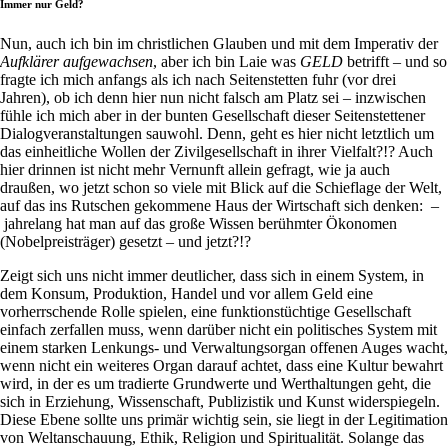
Immer nur Geld?
Nun, auch ich bin im christlichen Glauben und mit dem Imperativ der
Aufklärer aufgewachsen
, aber ich bin Laie was
GELD
betrifft – und so
fragte ich mich anfangs als ich nach Seitenstetten fuhr (vor drei
Jahren), ob ich denn hier nun nicht falsch am Platz sei – inzwischen
fühle ich mich aber in der bunten Gesellschaft dieser Seitenstettener
Dialogveranstaltungen sauwohl. Denn, geht es hier nicht letztlich um
das einheitliche Wollen der Zivilgesellschaft in ihrer Vielfalt?!? Auch
hier drinnen ist nicht mehr Vernunft allein gefragt, wie ja auch
draußen, wo jetzt schon so viele mit Blick auf die Schieflage der Welt,
auf das ins Rutschen gekommene Haus der Wirtschaft sich denken: –
jahrelang hat man auf das große Wissen berühmter Ökonomen
(Nobelpreisträger) gesetzt – und jetzt?!?
Zeigt sich uns nicht immer deutlicher, dass sich in einem System, in
dem Konsum, Produktion, Handel und vor allem Geld eine
vorherrschende Rolle spielen, eine funktionstüchtige Gesellschaft
einfach zerfallen muss, wenn darüber nicht ein politisches System mit
einem starken Lenkungs- und Verwaltungsorgan offenen Auges wacht,
wenn nicht ein weiteres Organ darauf achtet, dass eine Kultur bewahrt
wird, in der es um tradierte Grundwerte und Werthaltungen geht, die
sich in Erziehung, Wissenschaft, Publizistik und Kunst widerspiegeln.
Diese Ebene sollte uns primär wichtig sein, sie liegt in der Legitimation
von Weltanschauung, Ethik, Religion und Spiritualität. Solange das