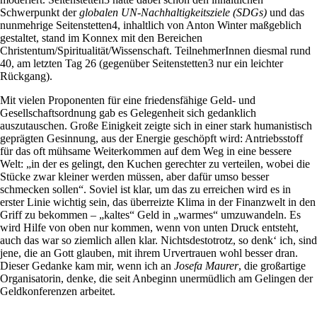
Schwerpunkt der
globalen UN-Nachhaltigkeitsziele (SDGs)
und das
nunmehrige Seitenstetten4, inhaltlich von Anton Winter maßgeblich
gestaltet, stand im Konnex mit den Bereichen
Christentum/Spiritualität/Wissenschaft. TeilnehmerInnen diesmal rund
40, am letzten Tag 26 (gegenüber Seitenstetten3 nur ein leichter
Rückgang).
Mit vielen Proponenten für eine friedensfähige Geld- und
Gesellschaftsordnung gab es Gelegenheit sich gedanklich
auszutauschen. Große Einigkeit zeigte sich in einer stark humanistisch
geprägten Gesinnung, aus der Energie geschöpft wird: Antriebsstoff
für das oft mühsame Weiterkommen auf dem Weg in eine bessere
Welt: „in der es gelingt, den Kuchen gerechter zu verteilen, wobei die
Stücke zwar kleiner werden müssen, aber dafür umso besser
schmecken sollen“. Soviel ist klar, um das zu erreichen wird es in
erster Linie wichtig sein, das überreizte Klima in der Finanzwelt in den
Griff zu bekommen – „kaltes“ Geld in „warmes“ umzuwandeln. Es
wird Hilfe von oben nur kommen, wenn von unten Druck entsteht,
auch das war so ziemlich allen klar. Nichtsdestotrotz, so denk‘ ich, sind
jene, die an Gott glauben, mit ihrem Urvertrauen wohl besser dran.
Dieser Gedanke kam mir, wenn ich an
Josefa
Maurer
, die großartige
Organisatorin, denke, die seit Anbeginn unermüdlich am Gelingen der
Geldkonferenzen arbeitet.