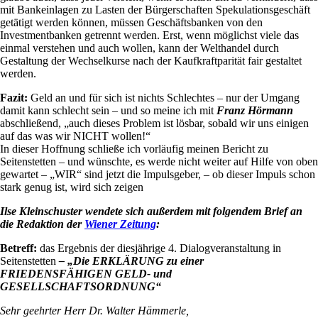
mit Bankeinlagen zu Lasten der Bürgerschaften Spekulationsgeschäft
getätigt werden können, müssen Geschäftsbanken von den
Investmentbanken getrennt werden. Erst, wenn möglichst viele das
einmal verstehen und auch wollen, kann der Welthandel durch
Gestaltung der Wechselkurse nach der Kaufkraftparität fair gestaltet
werden.
Fazit:
Geld an und für sich ist nichts Schlechtes – nur der Umgang
damit kann schlecht sein – und so meine ich mit
Franz Hörmann
abschließend, „auch dieses Problem ist lösbar, sobald wir uns einigen
auf das was wir NICHT wollen!“
In dieser Hoffnung schließe ich vorläufig meinen Bericht zu
Seitenstetten – und wünschte, es werde nicht weiter auf Hilfe von oben
gewartet – „WIR“ sind jetzt die Impulsgeber, – ob dieser Impuls schon
stark genug ist, wird sich zeigen
Ilse Kleinschuster wendete sich außerdem mit folgendem Brief an
die Redaktion der
Wiener Zeitung
:
Betreff:
das Ergebnis der diesjährige 4. Dialogveranstaltung in
Seitenstetten
– „Die ERKLÄRUNG zu
einer
FRIEDENSFÄHIGEN GELD- und
GESELLSCHAFTSORDNUNG“
Sehr geehrter Herr Dr. Walter Hämmerle,