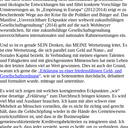
und ökologische Entwicklungen hin und führt konkrete Vorschläge für
Umsteuerungen an. In „Empörung in Europa“ (2012/2014) zeigt er zu
beschreitende Wege aus der Krise für die Politiker und Bürger auf. Das
Manifest „Unverzichtbare Eckpunkte einer weltweit zukunftsfähigen
Gesellschaftsgestaltung“ (2014) geht auf die nach
Wohlmeyer
wesentlichen, für eine zukunftsfähige Gesellschaftsgestaltung
unverzichtbaren internationalen und nationalen Rahmensetzungen ein.
Und so ist es gerade SEIN Denken, das MEINE Wertsetzung leitet. Es
ist eine Wertsetzung, die sich parallel zum Geld auf Natur-, auf
Soziales Kapital bezieht. In Verbindung mit meinen eigenen Talenten
und Fähigkeiten und mit gleichgesinnten Mitmenschen hat mein Leben
in den letzten Jahren viel an Wert gewonnen. Dies ist auch der Grund,
warum ich gerne die „
Erklärung zu einer friedensfähigen Geld- und
Gesellschaftsordnung
“, wie sie in Seitenstetten durchdacht, debattiert
und formuliert wurde, mittrage und unterstütze.
Es wird sich zeigen mit welchen korrigierenden Eckpunkten „wir“
eine derartige „
Erklärung“
zum Durchbruch bringen können. Es wird
viel Mut und Ausdauer brauchen. Ich kann mir aber schwer eine
Mehrheit an Menschen vorstellen, die es nicht für richtig und gerecht
hält, dass die Geldschöpfung wieder in die Hände des Gemeinwesens
zurückzuführen ist, und dass in die Businesspläne
gemeinwohlorientierte Kreditvergabekriterien zu integrieren sind. Ich
glaube auch, dass jeder versteht, wenn es heißt: um zu verhindern, dass