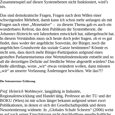
Zusammenspiel auf diesen Systemebenen nicht funktioniert, wird’s
nix.
Das sind demokratische Fragen, Fragen nach dem Willen einer
schweigenden Mehrheit, damit kann ich schon mehr anfangen als mit
Fragen nach einer „Monetative“ – zu diesem Thema gab es auch ein
wunderbares Referat, das dem Publikum die Systemtheorie, die
Johannes Heinrichs
seit Jahrzehnten entwickelt hat, nähergebracht hat.
In diesem Verständnis muss sich heute doch jeder fragen, ob er es gut
findet, dass weder der angebliche Souverän, der Bürger, noch die
angeblichen Grundwerte das soziale Ganze bestimmen? Könnte es
nicht sein, dass durch mehr Bürger-Partizipation aufgrund eines
gestuften Parlamentarismus eine Wertstufendemokratie entsteht und so
all die derzeitigen Defizite auf friedliche Weise abgestellt würden? Das
hieße allerdings, wenn „wir“ etwas verändern wollen, dann müssten
„wir“ an unserer Verfassung Änderungen bewirken. Wie das?!?
Die Seitenstettner Erklärung
Prof. Heinrich Wohlmeyer
, langjährig in Industrie,
Regionalentwicklung und Handel tätig, Professor an der TU und der
BOKU (Wien) ist mir schon länger bekannt aufgrund seiner zwei
Publikationen, in denen er sich der Gesellschaftspolitik und deren
Neuorientierung widmete. In „Globales Schafe Scheren“ (2006) weist
er auf nach seiner Einschätzung nicht durchhaltbare gesellschaftliche