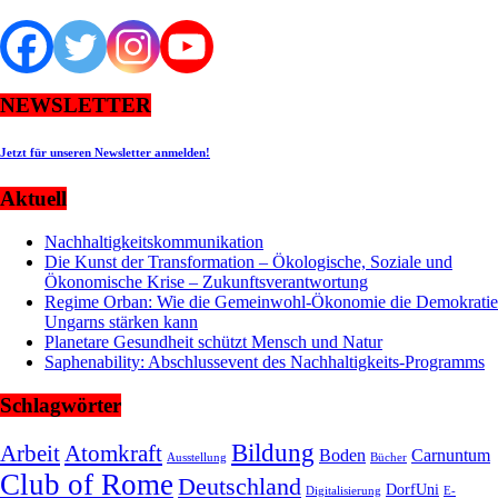
NEWSLETTER
Jetzt für unseren Newsletter anmelden!
Aktuell
Nachhaltigkeitskommunikation
Die Kunst der Transformation – Ökologische, Soziale und
Ökonomische Krise – Zukunftsverantwortung
Regime Orban: Wie die Gemeinwohl-Ökonomie die Demokratie
Ungarns stärken kann
Planetare Gesundheit schützt Mensch und Natur
Saphenability: Abschlussevent des Nachhaltigkeits-Programms
Schlagwörter
Bildung
Arbeit
Atomkraft
Boden
Carnuntum
Ausstellung
Bücher
Club of Rome
Deutschland
DorfUni
Digitalisierung
E-