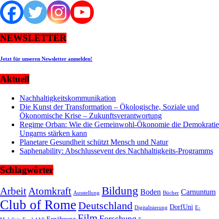
NEWSLETTER
Jetzt für unseren Newsletter anmelden!
Aktuell
Nachhaltigkeitskommunikation
Die Kunst der Transformation – Ökologische, Soziale und
Ökonomische Krise – Zukunftsverantwortung
Regime Orban: Wie die Gemeinwohl-Ökonomie die Demokratie
Ungarns stärken kann
Planetare Gesundheit schützt Mensch und Natur
Saphenability: Abschlussevent des Nachhaltigkeits-Programms
Schlagwörter
Bildung
Arbeit
Atomkraft
Boden
Carnuntum
Ausstellung
Bücher
Club of Rome
Deutschland
DorfUni
Digitalisierung
E-
Film
Forschung