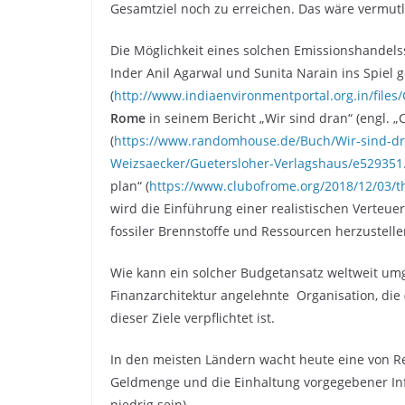
Gesamtziel noch zu erreichen. Das wäre vermutl
Die Möglichkeit eines solchen Emissionshandels
Inder Anil Agarwal und Sunita Narain ins Spiel 
(
http://www.indiaenvironmentportal.org.in/fil
Rome
in seinem Bericht „Wir sind dran“ (engl. 
(
https://www.randomhouse.de/Buch/Wir-sind-dra
Weizsaecker/Guetersloher-Verlagshaus/e529351
plan“ (
https://www.clubofrome.org/2018/12/03/th
wird die Einführung einer realistischen Verteu
fossiler Brennstoffe und Ressourcen herzustelle
Wie kann ein solcher Budgetansatz weltweit umge
Finanzarchitektur angelehnte Organisation, die 
dieser Ziele verpflichtet ist.
In den meisten Ländern wacht heute eine von 
Geldmenge und die Einhaltung vorgegebener Inflat
niedrig sein).