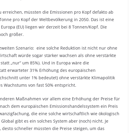
 erreichen, müssten die Emissionen pro Kopf defakto ab
 Tonne pro Kopf der Weltbevölkerung in 2050. Das ist eine
 Europa (EU) liegen wir derzeit bei 8 Tonnen/Kopf. Die
noch größer.
zweiten Szenario: eine solche Reduktion ist nicht nur ohne
Wirtschaft würde sogar stärker wachsen als ohne verstärkte
statt „nur“ um 85%). Und in Europa wäre die
Statt erwarteter 31% Erhöhung des europäischen
hschnitt unter 1% bedeutet) ohne verstärkte Klimapolitik
es Wachstums von fast 50% entspricht.
 anderen Maßnahmen vor allem eine Erhöhung der Preise für
 nach dem europäischen Emissionshandelssystem ein Preis
zwanzigfachung, die eine solche wirtschaftlich wie ökologisch
Global gibt es ein solches System aber (noch) nicht. Je
 desto schneller müssten die Preise steigen, um das