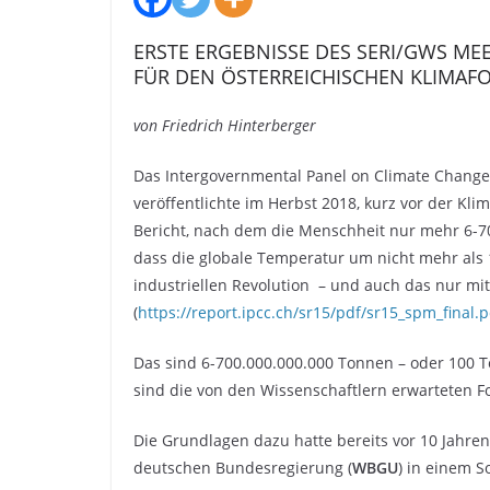
ERSTE ERGEBNISSE DES SERI/GWS ME
FÜR DEN ÖSTERREICHISCHEN KLIMAF
von Friedrich Hinterberger
Das Intergovernmental Panel on Climate Change (
veröffentlichte im Herbst 2018, kurz vor der Kl
Bericht, nach dem die Menschheit nur mehr 6-70
dass die globale Temperatur um nicht mehr als 
industriellen Revolution – und auch das nur mi
(
https://report.ipcc.ch/sr15/pdf/sr15_spm_final.p
Das sind 6-700.000.000.000 Tonnen – oder 100 
sind die von den Wissenschaftlern erwarteten F
Die Grundlagen dazu hatte bereits vor 10 Jahren
deutschen Bundesregierung (
WBGU
) in einem S