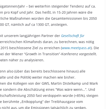
igatonnen/Jahr – bei weiterhin steigender Tendenz auf ca.
n pro Kopf und Jahr. Das heißt, in 15-20 Jahren wäre die
ätzliche Maßnahmen würden die Gesamtemissionen bis 2050
00 GT, nämlich auf ca 1300 GT, ansteigen.
mit unserem langjährigen Partner der
Gesellschaft für
erreichischen Klimafonds daran, zu berechnen, was nötig
 2015 beschlossene Ziel zu erreichen (
www.meetpass.at
). Die
ei der Wiener “Growth in Transition”-Konferenz vorgestellt.
Daten näher zu analysieren.
enn also (über das bereits beschlossene hinaus) alle
te und die Politik) weiter machen wie bisher.
nnen die Kollegen von der GWS, Martin Distelkamp und Mark
nose sondern die Abschätzung eines “Was wäre wenn…”. Und
rtschaftsleistung 2050 fast verdoppeln würde (+85%), steigen
, die berühmte „Entkopplung“ der Treibhausgase vom
 nicht aus, um die Emissionen tatsächlich zu senken.