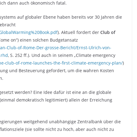
ich dann auch ökonomisch fatal.
systems auf globaler Ebene haben bereits vor 30 Jahren die
gebracht
es/GlobalWarming%20Book.pdf
). Aktuell fordert der
Club of
„Come on“) einen solchen Budgetansatz
n-Club-of-Rome-Der-grosse-Bericht/Ernst-Ulrich-von-
.rhd
, S. 252 ff.). Und auch in seinem „Climate emergency
e-club-of-rome-launches-the-first-climate-emergency-plan/
)
erung und Besteuerung gefordert, um die wahren Kosten
n.
setzt werden? Eine Idee dafür ist eine an die globale
(einmal demokratisch legitimiert) allein der Erreichung
Regierungen weitgehend unabhängige Zentralbank über die
ionsziele (sie sollte nicht zu hoch, aber auch nicht zu