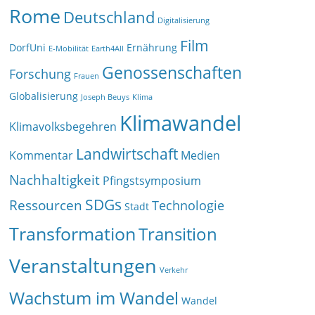
Rome
Deutschland
Digitalisierung
Film
DorfUni
Ernährung
E-Mobilität
Earth4All
Genossenschaften
Forschung
Frauen
Globalisierung
Joseph Beuys
Klima
Klimawandel
Klimavolksbegehren
Landwirtschaft
Kommentar
Medien
Nachhaltigkeit
Pfingstsymposium
SDGs
Ressourcen
Technologie
Stadt
Transformation
Transition
Veranstaltungen
Verkehr
Wachstum im Wandel
Wandel