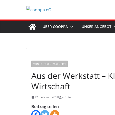
Zum
Inhalt
springen
ÜBER COOPPA
UNSER ANGEBOT
VON UNSEREN PARTNERN
Aus der Werkstatt – Kli
Wirtschaft
12. Februar 2019
admin
Beitrag teilen