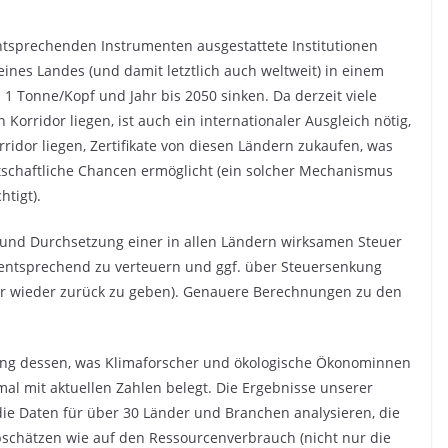
ntsprechenden Instrumenten ausgestattete Institutionen
ines Landes (und damit letztlich auch weltweit) in einem
 1 Tonne/Kopf und Jahr bis 2050 sinken. Da derzeit viele
Korridor liegen, ist auch ein internationaler Ausgleich nötig,
idor liegen, Zertifikate von diesen Ländern zukaufen, was
irtschaftliche Chancen ermöglicht (ein solcher Mechanismus
htigt).
 und Durchsetzung einer in allen Ländern wirksamen Steuer
 entsprechend zu verteuern und ggf. über Steuersenkung
er wieder zurück zu geben). Genauere Berechnungen zu den
igung dessen, was Klimaforscher und ökologische Ökonominnen
al mit aktuellen Zahlen belegt. Die Ergebnisse unserer
 die Daten für über 30 Länder und Branchen analysieren, die
bschätzen wie auf den Ressourcenverbrauch (nicht nur die