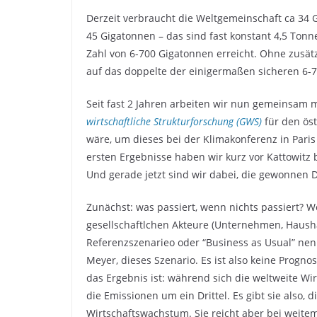
Derzeit verbraucht die Weltgemeinschaft ca 34 G
45 Gigatonnen – das sind fast konstant 4,5 Tonne
Zahl von 6-700 Gigatonnen erreicht. Ohne zus
auf das doppelte der einigermaßen sicheren 6-7
Seit fast 2 Jahren arbeiten wir nun gemeinsam 
wirtschaftliche Strukturforschung
(GWS)
für den öst
wäre, um dieses bei der Klimakonferenz in Paris
ersten Ergebnisse haben wir kurz vor Kattowitz b
Und gerade jetzt sind wir dabei, die gewonnen 
Zunächst: was passiert, wenn nichts passiert? W
gesellschaftlchen Akteure (Unternehmen, Haushal
Referenzszenarieo oder “Business as Usual” ne
Meyer, dieses Szenario. Es ist also keine Prog
das Ergebnis ist: während sich die weltweite Wi
die Emissionen um ein Drittel. Es gibt sie also
Wirtschaftswachstum. Sie reicht aber bei weitem