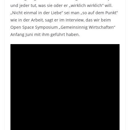
und jeder tut, was sie oder er „wirklich wirklich“ will.
„Nicht einmal in der Liebe“ sei man „so auf dem Punkt“
wie in der Arbeit, sagt er im Interview, das wir beim
Open Space Symposium „Gemeinsinnig Wirtschaften“
Anfang Juni mit ihm geführt haben.