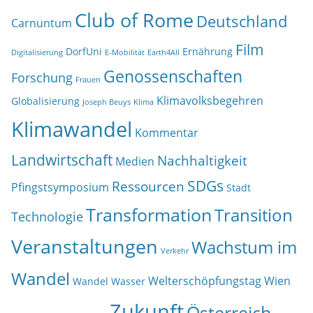
Club of Rome
Deutschland
Carnuntum
Film
DorfUni
Ernährung
Digitalisierung
E-Mobilität
Earth4All
Genossenschaften
Forschung
Frauen
Klimavolksbegehren
Globalisierung
Joseph Beuys
Klima
Klimawandel
Kommentar
Landwirtschaft
Nachhaltigkeit
Medien
SDGs
Ressourcen
Pfingstsymposium
Stadt
Transformation
Transition
Technologie
Veranstaltungen
Wachstum im
Verkehr
Wandel
Welterschöpfungstag
Wien
Wandel
Wasser
Zukunft
Österreich