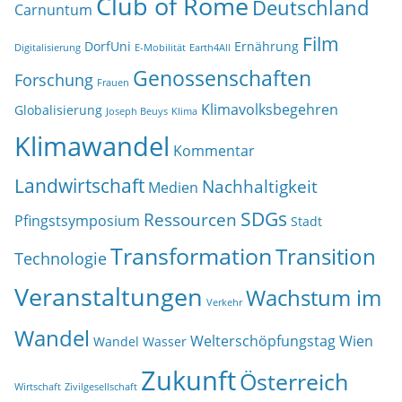
Club of Rome
Deutschland
Carnuntum
Film
DorfUni
Ernährung
Digitalisierung
E-Mobilität
Earth4All
Genossenschaften
Forschung
Frauen
Klimavolksbegehren
Globalisierung
Joseph Beuys
Klima
Klimawandel
Kommentar
Landwirtschaft
Nachhaltigkeit
Medien
SDGs
Ressourcen
Pfingstsymposium
Stadt
Transformation
Transition
Technologie
Veranstaltungen
Wachstum im
Verkehr
Wandel
Welterschöpfungstag
Wien
Wandel
Wasser
Zukunft
Österreich
Wirtschaft
Zivilgesellschaft