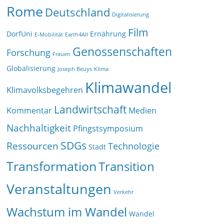
Rome
Deutschland
Digitalisierung
Film
DorfUni
Ernährung
E-Mobilität
Earth4All
Genossenschaften
Forschung
Frauen
Globalisierung
Joseph Beuys
Klima
Klimawandel
Klimavolksbegehren
Landwirtschaft
Kommentar
Medien
Nachhaltigkeit
Pfingstsymposium
SDGs
Ressourcen
Technologie
Stadt
Transformation
Transition
Veranstaltungen
Verkehr
Wachstum im Wandel
Wandel